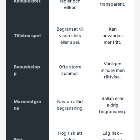
Komplexitet
regler och
transparent.
villkor.
Begränsat till
Kan
Tillåtna spel
vissa slots
användas
eller spel.
mer fritt.
Vanligen
Bonusbelop
Ofta större
mindre men
p
summor.
rättvisa.
Sällan eller
Maxvinstgrä
Nästan alltid
aldrig
ns
begränsning.
begränsning.
Hög risk att
Låg risk –
Risk
förlora
vinster är