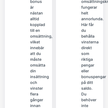
bonus
omsättningsk
är
fungerar
nästan
helt
alltid
annorlunda.
kopplad
Här får
till en
du
omsättning,
behålla
vilket
vinsterna
innebär
direkt
att du
som
måste
riktiga
omsätta
pengar
din
eller
insättning
bonuspengar
och
på ditt
vinster
saldo.
flera
Du
gånger
behöver
innan
inte