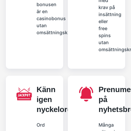
med
bonusen
krav på
är en
insättning
casinobonus
eller
utan
free
omsättningskrav.
spins
utan
omsättningskr
Känn
Prenume
igen
på
nyckelorden
nyhetsbr
Ord
Många