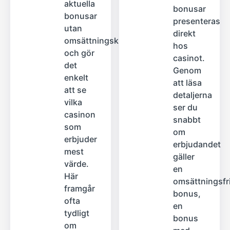
aktuella
bonusar
bonusar
presenteras
utan
direkt
omsättningskrav
hos
och gör
casinot.
det
Genom
enkelt
att läsa
att se
detaljerna
vilka
ser du
casinon
snabbt
som
om
erbjuder
erbjudandet
mest
gäller
värde.
en
Här
omsättningsfr
framgår
bonus,
ofta
en
tydligt
bonus
om