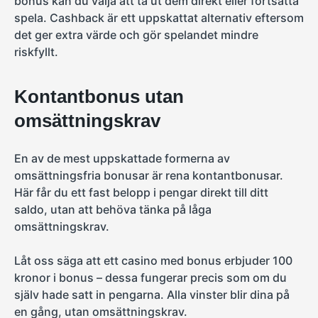
bonus kan du välja att ta ut dem direkt eller fortsätta
spela. Cashback är ett uppskattat alternativ eftersom
det ger extra värde och gör spelandet mindre
riskfyllt.
Kontantbonus utan
omsättningskrav
En av de mest uppskattade formerna av
omsättningsfria bonusar är rena kontantbonusar.
Här får du ett fast belopp i pengar direkt till ditt
saldo, utan att behöva tänka på låga
omsättningskrav.
Låt oss säga att ett casino med bonus erbjuder 100
kronor i bonus – dessa fungerar precis som om du
själv hade satt in pengarna. Alla vinster blir dina på
en gång, utan omsättningskrav.