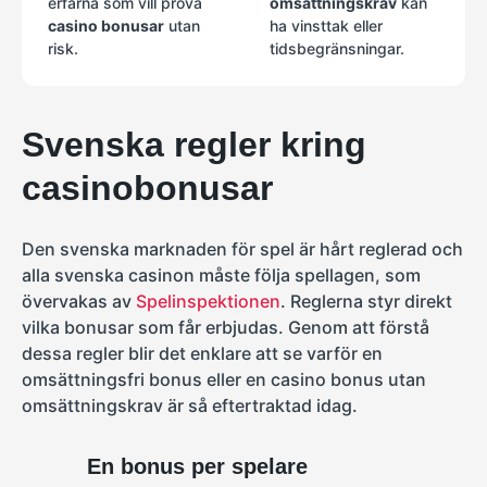
erfarna som vill prova
omsättningskrav
kan
casino bonusar
utan
ha vinsttak eller
risk.
tidsbegränsningar.
Svenska regler kring
casinobonusar
Den svenska marknaden för spel är hårt reglerad och
alla svenska casinon måste följa spellagen, som
övervakas av
Spelinspektionen
. Reglerna styr direkt
vilka bonusar som får erbjudas. Genom att förstå
dessa regler blir det enklare att se varför en
omsättningsfri bonus eller en casino bonus utan
omsättningskrav är så eftertraktad idag.
En bonus per spelare