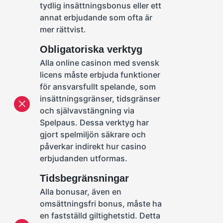
tydlig insättningsbonus eller ett
annat erbjudande som ofta är
mer rättvist.
Obligatoriska verktyg
Alla online casinon med svensk
licens måste erbjuda funktioner
för ansvarsfullt spelande, som
insättningsgränser, tidsgränser
och självavstängning via
Spelpaus. Dessa verktyg har
gjort spelmiljön säkrare och
påverkar indirekt hur casino
erbjudanden utformas.
Tidsbegränsningar
Alla bonusar, även en
omsättningsfri bonus, måste ha
en fastställd giltighetstid. Detta