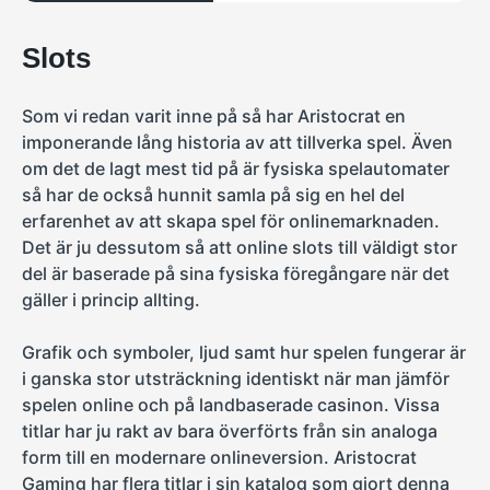
Slots
Som vi redan varit inne på så har Aristocrat en
imponerande lång historia av att tillverka spel. Även
om det de lagt mest tid på är fysiska spelautomater
så har de också hunnit samla på sig en hel del
erfarenhet av att skapa spel för onlinemarknaden.
Det är ju dessutom så att online slots till väldigt stor
del är baserade på sina fysiska föregångare när det
gäller i princip allting.
Grafik och symboler, ljud samt hur spelen fungerar är
i ganska stor utsträckning identiskt när man jämför
spelen online och på landbaserade casinon. Vissa
titlar har ju rakt av bara överförts från sin analoga
form till en modernare onlineversion. Aristocrat
Gaming har flera titlar i sin katalog som gjort denna