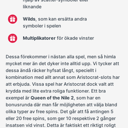
liknande
Wilds
, som kan ersätta andra
symboler i spelen
Multiplikatorer
för ökade vinster
Dessa förekommer i nästan alla spel, men så himla
mycket mer än det dyker inte alltid upp. Vi tycker att
dessa ändå räcker hyfsat långt, speciellt i
kombination med allt annat som Aristocrat-slots har
att erbjuda. Vissa spel har Aristocrat dock valt att
krydda med lite extra roliga funktioner. Ett bra
exempel är
Queen of the Nile 2
, som har en
bonusrunda där man får möjligheten att välja bland
olika typer av free spins. Det går att få antingen 5
eller 20 free spins, som ger 10 respektive 2 gånger
insatsen vid vinst. Detta är faktiskt ett riktigt roligt