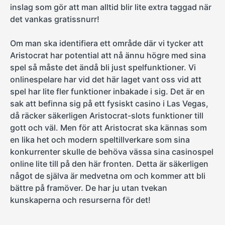
inslag som gör att man alltid blir lite extra taggad när
det vankas gratissnurr!
Om man ska identifiera ett område där vi tycker att
Aristocrat har potential att nå ännu högre med sina
spel så måste det ändå bli just spelfunktioner. Vi
onlinespelare har vid det här laget vant oss vid att
spel har lite fler funktioner inbakade i sig. Det är en
sak att befinna sig på ett fysiskt casino i Las Vegas,
då räcker säkerligen Aristocrat-slots funktioner till
gott och väl. Men för att Aristocrat ska kännas som
en lika het och modern speltillverkare som sina
konkurrenter skulle de behöva vässa sina casinospel
online lite till på den här fronten. Detta är säkerligen
något de själva är medvetna om och kommer att bli
bättre på framöver. De har ju utan tvekan
kunskaperna och resurserna för det!