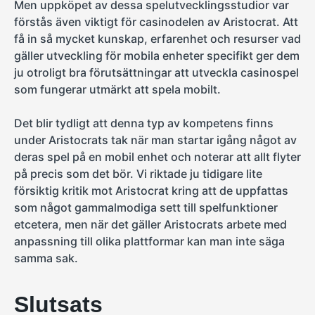
Men uppköpet av dessa spelutvecklingsstudior var
förstås även viktigt för casinodelen av Aristocrat. Att
få in så mycket kunskap, erfarenhet och resurser vad
gäller utveckling för mobila enheter specifikt ger dem
ju otroligt bra förutsättningar att utveckla casinospel
som fungerar utmärkt att spela mobilt.
Det blir tydligt att denna typ av kompetens finns
under Aristocrats tak när man startar igång något av
deras spel på en mobil enhet och noterar att allt flyter
på precis som det bör. Vi riktade ju tidigare lite
försiktig kritik mot Aristocrat kring att de uppfattas
som något gammalmodiga sett till spelfunktioner
etcetera, men när det gäller Aristocrats arbete med
anpassning till olika plattformar kan man inte säga
samma sak.
Slutsats