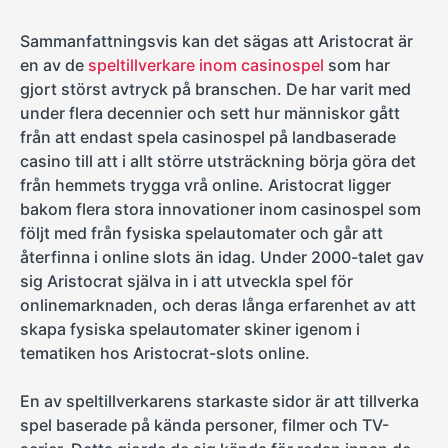
Sammanfattningsvis kan det sägas att Aristocrat är
en av de
speltillverkare inom casinospel
som har
gjort störst avtryck på branschen. De har varit med
under flera decennier och sett hur människor gått
från att endast spela casinospel på landbaserade
casino till att i allt större utsträckning börja göra det
från hemmets trygga vrå online. Aristocrat ligger
bakom flera stora innovationer inom casinospel som
följt med från fysiska spelautomater och går att
återfinna i online slots än idag. Under 2000-talet gav
sig Aristocrat själva in i att utveckla spel för
onlinemarknaden, och deras långa erfarenhet av att
skapa fysiska spelautomater skiner igenom i
tematiken hos Aristocrat-slots online.
En av speltillverkarens starkaste sidor är att tillverka
spel baserade på kända personer, filmer och TV-