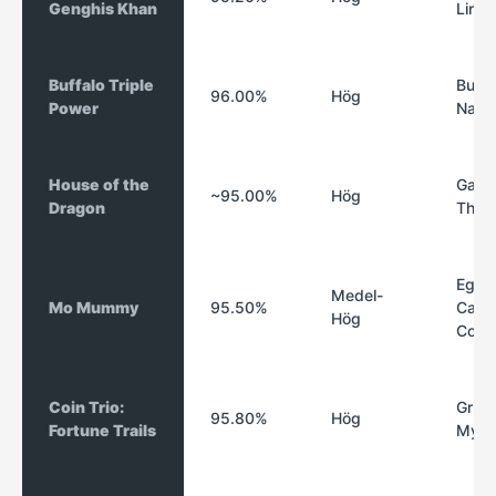
Genghis Khan
Link
Buffalo Triple
Buffla
96.00%
Hög
Power
Natur
House of the
Game
~95.00%
Hög
Dragon
Thro
Egypt
Medel-
Mo Mummy
95.50%
Cash
Hög
Colle
Coin Trio:
Grisar
95.80%
Hög
Fortune Trails
Mynt