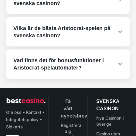
svenska casinon?
I skrivande stund är utbudet av Aristocrat-spel
på den svenska marknaden blygsamt, men vi
Vilka är de bästa Aristocrat-spelen på
hoppas på att detta kommer att förändras över
svenska casinon?
tid. Vi tipsar om några casinon som är bra på
att ta in nya spel tidigare i denna recension –
Det finns faktiskt en hel del kända spel från
håll utkik på dem! Om du har lyxen att någon
Aristocrat. De är skapare av flera riktigt
Vad finns det för bonusfunktioner i
gång befinna dig på ett landbaserat casino i
klassiska spelautomater som spelare i
Aristocrat-spelautomater?
Las Vegas eller någon annan fräck stad så kan
landbaserade casino flockats kring, såsom till
du garanterat också roa dig med massor av
exempel Buffalo. De har också gjort mer
När det gäller bonusfunktioner av olika slag så
Aristocrat-spel där.
moderna slots som blivit storfavoriter hos
tillhör inte Aristocrat de speltillverkare som
spelare. Ett bra exempel på detta är The
erbjuder allra mest. Men som tur är hittar du de
Walking Dead-sloten, som är baserad på
Få
SVENSKA
vanligaste funktionerna som free spins, wilds
succéserien med samma namn. Just nu går
vårt
CASINON
och multiplikatorer i nästan alla deras spel. I
Om oss
•
Kontakt
•
dessa tyvärr inte att hitta hos casinon i
nyhetsbrev
Nya Casinon i
vissa av sina slots är de också mer bjussiga
Integritetspolicy
•
Sverige, men vi väntar ivrigt!
Sverige
Registrera
och slänger in ett större urval av
Sidkarta
dig
spelfunktioner.
Casino utan