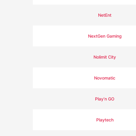
NetEnt
NextGen Gaming
Nolimit City
Novomatic
Play’n GO
Playtech