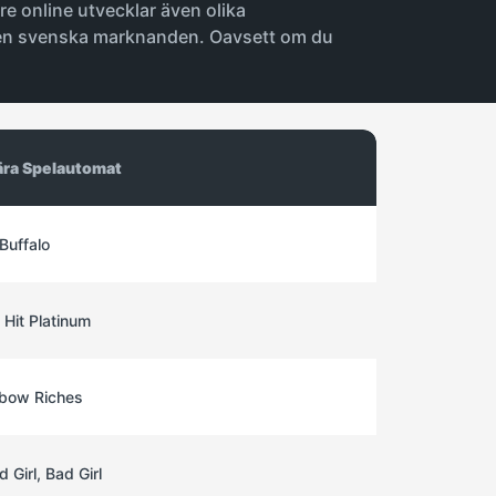
are online utvecklar även olika
IGT
Playtech
å den svenska marknanden. Oavsett om du
SA MER
ära Spelautomat
 Buffalo
 Hit Platinum
nbow Riches
 Girl, Bad Girl