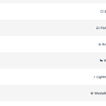
💥 
🎣 Fis
❄️ Ar
🐂 W
⚡ Lightn
💎 Medal