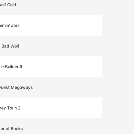
olf Gold
mmin’ Jars
g Bad Wolf
le Builder II
 Quest Megaways
ey Train 2
er of Books