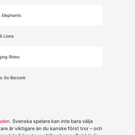
k Elephants
9 Lions
ging Rhino
gs Go Berzerk
aden
. Svenska spelare kan inte bara välja
kare är viktigare än du kanske först tror – och