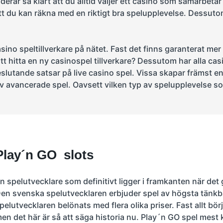
rar så klart att du alltid väljer ett casino som samarbetar 
 att du kan räkna med en riktigt bra spelupplevelse. Dessu
ino speltillverkare på nätet. Fast det finns garanterat mer a
att hitta en ny casinospel tillverkare? Dessutom har alla casi
slutande satsar på live casino spel. Vissa skapar främst e
 av avancerade spel. Oavsett vilken typ av spelupplevelse so
Play´n GO slots
n spelutvecklare som definitivt ligger i framkanten när det 
en svenska spelutvecklaren erbjuder spel av högsta tänkbar
pelutvecklaren belönats med flera olika priser. Fast allt bör
en det här är så att säga historia nu. Play´n GO spel mest