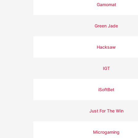
Gamomat
Green Jade
Hacksaw
IGT
iSoftBet
Just For The Win
Microgaming