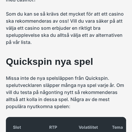
Som du kan se så krävs det mycket för att ett casino
ska rekommenderas av oss! Vill du vara säker på att
välja ett casino som erbjuder en riktigt bra
spelupplevelse ska du alltså välja ett av alternativen
på vår lista.
Quickspin nya spel
Missa inte de nya spelsläppen från Quickspin.
spelutvecklaren släpper många nya spel varje år. Om
vill du testa på någonting nytt så rekommenderas
alltså att kolla in dessa spel. Några av de mest
populära nyutkomna spelen:
Slot
RTP
Volatilitet
Tema