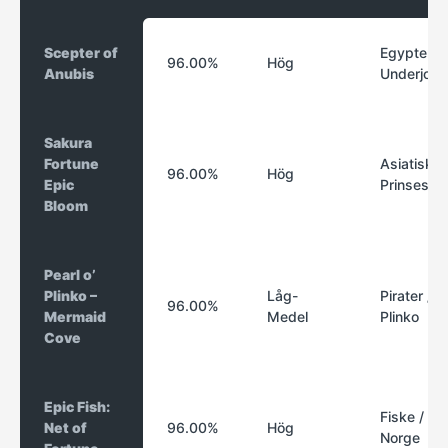
Scepter of
Egypten /
96.00%
Hög
Anubis
Underjord
Sakura
Fortune
Asiatiskt /
96.00%
Hög
Epic
Prinsessa
Bloom
Pearl o’
Plinko –
Låg-
Pirater /
96.00%
Mermaid
Medel
Plinko
Cove
Epic Fish:
Fiske /
Net of
96.00%
Hög
Norge