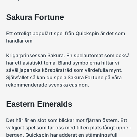
Sakura Fortune
Ett otroligt populärt spel från Quickspin är det som
handlar om
Krigarprinsessan Sakura. En spelautomat som också
har ett asiatiskt tema. Bland symbolerna hittar vi
såväl japanska körsbärsträd som värdefulla mynt.
Självfallet så kan du spela Sakura Fortune på våra
rekommenderade svenska casinon.
Eastern Emeralds
Det här är en slot som blickar mot fjärran östern. Ett
välgjort spel som tar oss med till en plats långt uppe i
bergen. Quickspin har adderat en stämningsfull