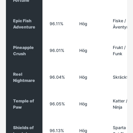
Fortune
Epic Fish
Fiske /
96.11%
Hög
Adventure
Äventyr
Pineapple
Frukt /
96.01%
Hög
Crush
Funk
Reel
96.04%
Hög
Skräckfil
Nightmare
Temple of
Katter /
96.05%
Hög
Paw
Ninja
Shields of
Sparta /
96.13%
Hög