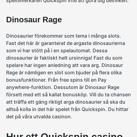
speltillverkaren Quickspin inte att göra dig besviken.
Dinosaur Rage
Dinosaurier förekommer som tema i många slots.
Fast det här är garanterat de argaste dinosaurierna
som vi har stött på i en spelautomat. Dessa
dinosaurier är faktiskt helt ursinniga! Fast du som
spelare har ingen anledning att vara arg. Dinosaur
Rage är nämligen en slot som bjuder på flera olika
bonusfunktioner. Från free spins till en Pay
anywhere-funktion. Dessutom är Dinosaur Rage
försett med ett så kallat bonusköp. Vill du ta chansen
att träffa ett gäng riktigt arga dinosaurier så ska du
alltså kolla in det här spelet från Quickspin. Du hittar
det på våra utvalda casinon.
Hur ett Quickspin casino