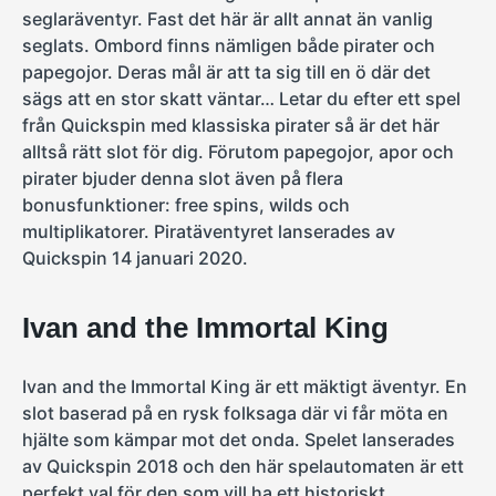
seglaräventyr. Fast det här är allt annat än vanlig
seglats. Ombord finns nämligen både pirater och
papegojor. Deras mål är att ta sig till en ö där det
sägs att en stor skatt väntar… Letar du efter ett spel
från Quickspin med klassiska pirater så är det här
alltså rätt slot för dig. Förutom papegojor, apor och
pirater bjuder denna slot även på flera
bonusfunktioner: free spins, wilds och
multiplikatorer. Piratäventyret lanserades av
Quickspin 14 januari 2020.
Ivan and the Immortal King
Ivan and the Immortal King är ett mäktigt äventyr. En
slot baserad på en rysk folksaga där vi får möta en
hjälte som kämpar mot det onda. Spelet lanserades
av Quickspin 2018 och den här spelautomaten är ett
perfekt val för den som vill ha ett historiskt