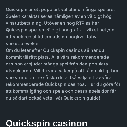
Hacksaw
Quickspin är ett populärt val bland många spelare.
ONLINE
Google Pay
Revolut
Spelen karaktäriseras nämligen av en väldigt hög
SLOTS
vinstutbetalning. Utöver en hög RTP så har
Evolution Gaming
BORDSSPEL
Quickspin spel en väldigt bra grafik – vilket betyder
Slots
att spelaren alltid erbjuds en högkvalitativ
Mobilbetalning
Jeton
Baccarat
spelupplevelse.
Elk Studios
Slots med
Om du letar efter Quickspin casinos så har du
Blackjack
hög RTP
VISA MER
kommit till rätt plats. Alla våra rekommenderade
Neteller
casinon erbjuder många spel från den populära
Craps
Megaways
Relax Gaming
utvecklaren. Vill du vara säker på att få en riktigt bra
slots
Poker
spelstund online så ska du alltså välja ett av våra
rekommenderade Quickspin casinos. Hur du göra för
Progressiv
Roulette
att komma igång och spela och dessa spelsidor får
Jackpot
Aristocrat
du såklart också veta i vår Quickspin guide!
Köp Bonus
IGT
Quickspin
casinon