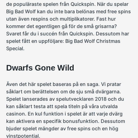
de populäraste spelen från Quickspin. När du spelar
Big Bad Wolf kan du inte bara belönas med free spins
utan även respins och multiplikatorer. Fast hur
kommer det egentligen gå för de små grisarna?
Svaret får du i succén från Quickspin. Dessutom har
spelet fått en uppföljare: Big Bad Wolf Christmas
Special.
Dwarfs Gone Wild
Även det här spelet baseras på en saga. Vi pratar
såklart om berättelsen om de sju små dvärgarna.
Spelet lanserades av spelutvecklaren 2018 och du
kan såklart testa att spela titeln på våra utvalda
casinon. En kul funktion i spelet är att varje dvärg
kan aktivera en specifik bonusfunktion. Dessutom
bjuder spelet mängder av free spins och en hög
vinstpotential.