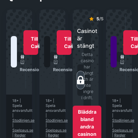
Playtech
Coolbet
5
/5
Casinot
Nolimit City
är
Till
Till
Till
Spelklubben
Jubla Casino
Happy
4.4
/5
4.0
/5
stängt
5.0
Casino
Casino
Ca
VISA MER
Detta
200% upp till 1 000 kr
0 kr
0 kr
casino
har
Recension
Recension
Recensi
stängt
och är
inte
längre
i drift.
18+
|
18+
|
18+
|
Spela
Spela
Spela
ansvarsfullt
ansvarsfullt
ansvarsfullt
Bläddra
|
|
|
bland
Stodlinjen.se
Stodlinjen.se
Stodlinjen.se
|
|
|
andra
Spelpaus.se
Spelpaus.se
Spelpaus.se
casinon
|
Regler
|
Regler
|
Regler