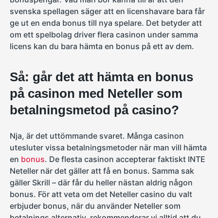
svenska spellagen säger att en licenshavare bara får
ge ut en enda bonus till nya spelare. Det betyder att
om ett spelbolag driver flera casinon under samma
licens kan du bara hämta en bonus på ett av dem.
Så: går det att hämta en bonus
på casinon med Neteller som
betalningsmetod på casino?
Nja, är det uttömmande svaret. Många casinon
utesluter vissa betalningsmetoder när man vill hämta
en
bonus
. De flesta casinon accepterar faktiskt INTE
Neteller när det gäller att få en bonus. Samma sak
gäller Skrill – där får du heller nästan aldrig någon
bonus. För att veta om det Neteller casino du valt
erbjuder bonus, när du använder Neteller som
betalnings alternativ, rekommenderar vi alltid att du