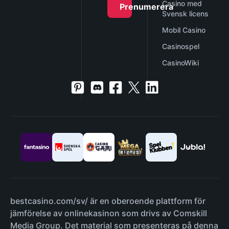
Casino med
använda denna tjänsten. Du kan till exempel
Prenumerera
Svensk licens
använda kontot till att göra överföringar till
andra bankkonton över hela världen helt
Mobil Casino
kostnadsfritt.
Casinospel
CasinoWiki
bestcasino.com/sv/ är en oberoende plattform för
jämförelse av onlinekasinon som drivs av Comskill
Media Group. Det material som presenteras på denna