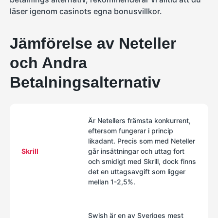
läser igenom casinots egna bonusvillkor.
Jämförelse av Neteller
och Andra
Betalningsalternativ
Är Netellers främsta konkurrent,
eftersom fungerar i princip
likadant. Precis som med Neteller
Skrill
går insättningar och uttag fort
och smidigt med Skrill, dock finns
det en uttagsavgift som ligger
mellan 1-2,5%.
Swish är en av Sveriges mest