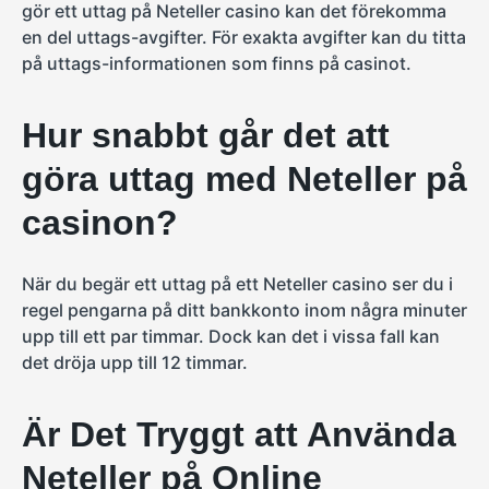
gör ett uttag på Neteller casino kan det förekomma
en del uttags-avgifter. För exakta avgifter kan du titta
på uttags-informationen som finns på casinot.
Hur snabbt går det att
göra uttag med Neteller på
casinon?
När du begär ett uttag på ett Neteller casino ser du i
regel pengarna på ditt bankkonto inom några minuter
upp till ett par timmar. Dock kan det i vissa fall kan
det dröja upp till 12 timmar.
Är Det Tryggt att Använda
Neteller på Online