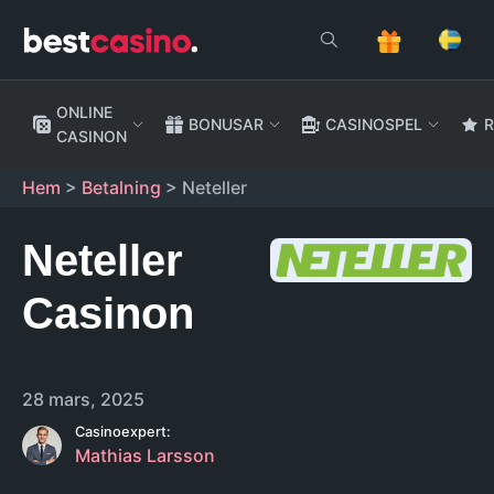
Gå
vidare
till
innehåll
ONLINE
BONUSAR
CASINOSPEL
R
CASINON
Hem
>
Betalning
>
Neteller
ONLINE
Nya Casinon
Free spins
Neteller
500% Casino Bonus
SLOTS
Casinon Med Låg
Casinon Med BankID
Casinon välkomstbonus
BORDSSPEL
Swish
Zimpler
Casinon
Casino Utan Bonus
Insättning
Slots
Casino med Snabba
No Sticky Bonus
Baccarat
Casino Bonus Utan
Mobil Casino
Uttag
Insättning
Slots med
Paypal
Apple Pay
Bonuskoder
Blackjack
28 mars, 2025
hög RTP
Live Casinon
Casino med Svensk
Casino Cashback
Casinoexpert:
licens
200% Casino Bonus
Craps
Megaways
Mathias Larsson
Nätcasino
Trustly
Paysafecard
slots
Casino Med Störst
Poker