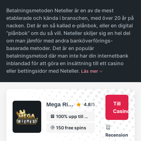
Vinstchans
Progressiv
Betalningsmetoden Neteller är en av de mest
Roulette
Jackpot
Google Pay
Revolut
etablerade och kända i branschen, med över 20 år på
nacken. Det är en så kallad e-plånbok, eller en digital
Köp Bonus
”plånbok” om du så vill. Neteller skiljer sig en hel del
om man jämför med andra banköverförings-
Mobilbetalning
Jeton
SPELTILLVERKARE
baserade metoder. Det är en populär
betalningsmetod där man inte har din internetbank
VISA MER
inblandad för att göra en insättning till ett casino
Neteller
eller bettingsidor med Neteller.
Läs mer
Yggdrasil
Pragmatic Play
Till
Mega Riches
4.8
/5
Casino
100% upp till 25 000 kr
Hacksaw
150 free spins
Recension