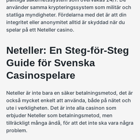
använder samma krypteringssystem som militär och
statliga myndigheter. Fördelarna med det är att din
integritet eller anonymitet alltid är skyddad när du
spelar på ett Neteller casino.
Neteller: En Steg-för-Steg
Guide för Svenska
Casinospelare
Neteller är inte bara en säker betalningsmetod, det är
också mycket enkelt att använda, både på nätet och
ute i verkligheten. Det är inte alla casinon som
erbjuder Neteller som betalningsmetod, men
tillräckligt många ändå, för att det inte ska vara några
problem.