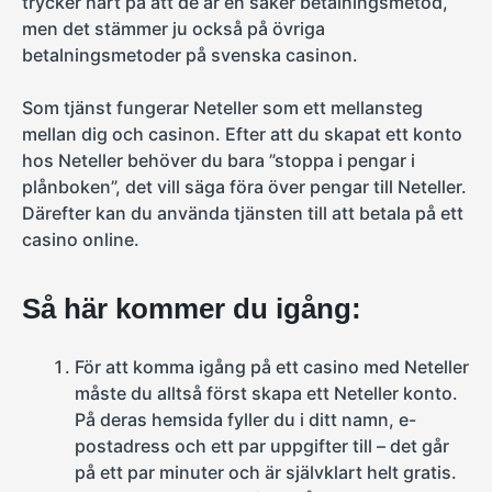
trycker hårt på att de är en säker betalningsmetod,
men det stämmer ju också på övriga
betalningsmetoder på svenska casinon.
Som tjänst fungerar Neteller som ett mellansteg
mellan dig och casinon. Efter att du skapat ett konto
hos Neteller behöver du bara ”stoppa i pengar i
plånboken”, det vill säga föra över pengar till Neteller.
Därefter kan du använda tjänsten till att betala på ett
casino online.
Så här kommer du igång:
För att komma igång på ett casino med Neteller
måste du alltså först skapa ett Neteller konto.
På deras hemsida fyller du i ditt namn, e-
postadress och ett par uppgifter till – det går
på ett par minuter och är självklart helt gratis.