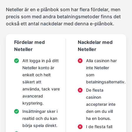
Neteller är en e plånbok som har flera fördelar, men
precis som med andra betalningsmetoder finns det
också ett antal nackdelar med denna e-plånbok.
Fördelar med
Nackdelar med
Neteller
Neteller
Att logga in på ditt
Alla casinon har
Neteller konto är
inte Neteller
enkelt och helt
som
säkert att
betalningsalternativ.
använda, tack vare
De flesta
avancerad
casinon
kryptering.
accepterar inte
Insättningar sker i
den om du vill
realtid och du kan
ha en bonus.
börja spela direkt.
I de flesta fall