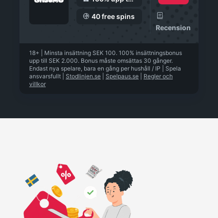
40 free spins
Recension
18+
|
Minsta insättning SEK 100. 100% insättningsbonus
upp till SEK 2.000. Bonus måste omsättas 30 gånger.
Endast nya spelare, bara en gång per hushåll / IP
|
Spela
ansvarsfullt
|
Stodlinjen.se
|
Spelpaus.se
|
Regler och
villkor