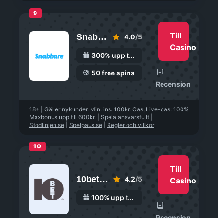
9
Till
Snabbare
4.0
/5
Casino
300% upp till 600 kr
50 free spins
Recension
18+
|
Gäller nykunder. Min. ins. 100kr. Cas, Live-cas: 100%
Maxbonus upp till 600kr.
|
Spela ansvarsfullt
|
Stodlinjen.se
|
Spelpaus.se
|
Regler och villkor
10
Till
10bet Casino
4.2
/5
Casino
100% upp till 1 000 kr
Recension