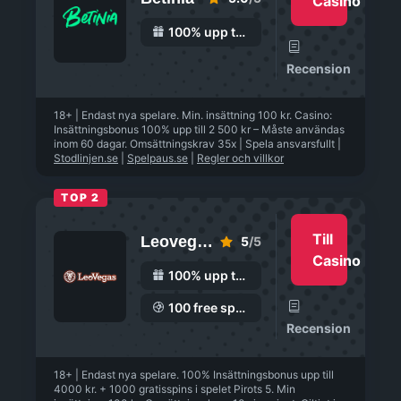
Casino
100% upp till 2500 kr
Hacksaw
Evolution Gaming
Recension
Elk Studios
Relax Gaming
18+
|
Endast nya spelare. Min. insättning 100 kr. Casino:
Insättningsbonus 100% upp till 2 500 kr – Måste användas
inom 60 dagar. Omsättningskrav 35x
|
Spela ansvarsfullt
|
Stodlinjen.se
|
Spelpaus.se
|
Regler och villkor
Aristocrat
IGT
TOP 2
Till
Leovegas
5
/5
Playtech
Nolimit City
Casino
100% upp till 4000 kr
VISA MER
100 free spins
Recension
18+
|
Endast nya spelare. 100% Insättningsbonus upp till
4000 kr. + 1000 gratisspins i spelet Pirots 5. Min