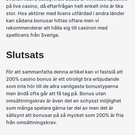
på live casino, då efterfrågan helt enkelt inte är lika
stor. Hos aktörer med licens utfärdad i andra länder
kan sådana bonusar hittas oftare men vi
rekommenderar att hålla sig till casinon med
spellicens från Sverige.
Slutsats
För att sammanfatta denna artikel kan vi fastslå att
200% casino bonus är ett otroligt bra erbjudande
som inte hör till de allra vanligaste bonustyperna
men ändå ofta går att få tag på. Bonus utan
omsättningskrav är även det en schysst möjlighet
som många spelare gärna tar del av men det är
sällsynt att bonusar på så mycket som 200% är fria
från omsättningskrav.