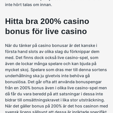
inte hört talas om innan.
Hitta bra 200% casino
bonus för live casino
När du tänker på casino bonusar är det kanske i
första hand slots av olika slag du förknippar dem
med. Det finns dock också live casino-spel, som
även de lockar många spelare och kan bjuda på
mycket skoj. Spelare som dras mer till denna sortens
underhållning ska ju givetvis inte behöva gå
bonuslösa. Det går ofta att använda bonuspengar
från en 200% bonus även i olika live casino-spel men
då får du vara beredd på att satsningar i dessa inte
bidrar till omsättningskravet i lika stor utsträckning.
När det gäller bonus på 200% är det hos casinon med
svensk licens sällsynt att dessa är inriktade specifikt