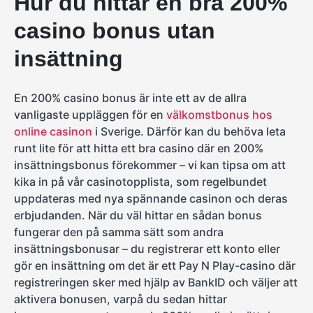
Hur du hittar en bra 200%
casino bonus utan
insättning
En 200% casino bonus är inte ett av de allra
vanligaste uppläggen för en
välkomstbonus hos
online casinon
i Sverige. Därför kan du behöva leta
runt lite för att hitta ett bra casino där en 200%
insättningsbonus förekommer – vi kan tipsa om att
kika in på vår casinotopplista, som regelbundet
uppdateras med nya spännande casinon och deras
erbjudanden. När du väl hittar en sådan bonus
fungerar den på samma sätt som andra
insättningsbonusar – du registrerar ett konto eller
gör en insättning om det är ett Pay N Play-casino där
registreringen sker med hjälp av BankID och väljer att
aktivera bonusen, varpå du sedan hittar