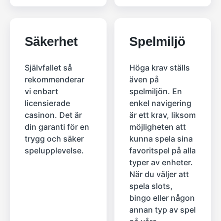
Säkerhet
Spelmiljö
Självfallet så
Höga krav ställs
rekommenderar
även på
vi enbart
spelmiljön. En
licensierade
enkel navigering
casinon. Det är
är ett krav, liksom
din garanti för en
möjligheten att
trygg och säker
kunna spela sina
spelupplevelse.
favoritspel på alla
typer av enheter.
När du väljer att
spela slots,
bingo eller någon
annan typ av spel