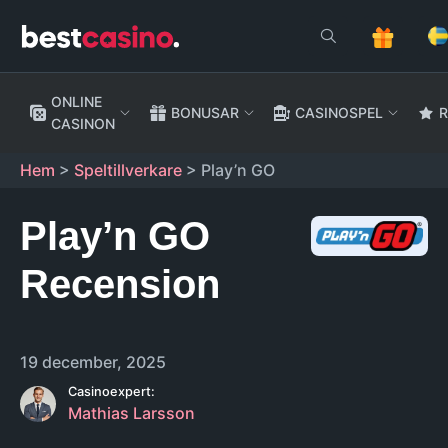
Gå
vidare
till
innehåll
ONLINE
BONUSAR
CASINOSPEL
R
CASINON
Hem
>
Speltillverkare
>
Play’n GO
SPELTILLVERKARE
Nya Casinon
Free spins
Play’n GO
500% Casino Bonus
Casinon Med Låg
Insättning
Casinon Med BankID
Casinon välkomstbonus
Swish
Zimpler
Recension
Casino Utan Bonus
Yggdrasil
Mobil Casino
Casino med Snabba Uttag
No Sticky Bonus
Casino Bonus Utan
Insättning
Paypal
Apple Pay
Live Casinon
Casino med Svensk licens
Bonuskoder
19 december, 2025
Pragmatic Play
Casino Cashback
Casinoexpert:
Nätcasino
Casino Med Störst
200% Casino Bonus
Mathias Larsson
Vinstchans
Trustly
Paysafecard