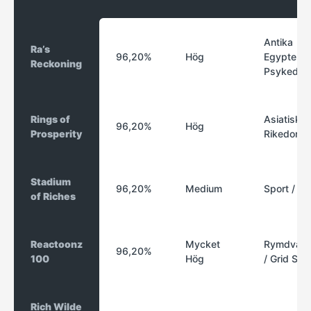
Antika
Ra’s
96,20%
Hög
Egypten /
Reckoning
Psykedeli
Rings of
Asiatiskt /
96,20%
Hög
Prosperity
Rikedom
Stadium
96,20%
Medium
Sport / Ar
of Riches
Reactoonz
Mycket
Rymdvare
96,20%
100
Hög
/ Grid Slot
Rich Wilde