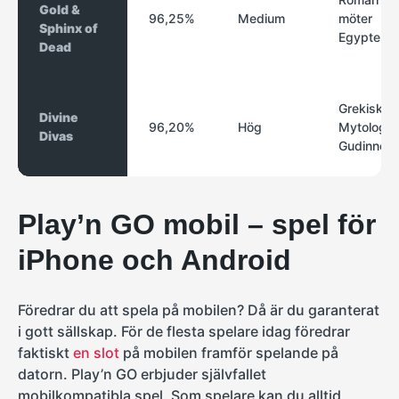
Gold &
96,25%
Medium
möter
Sphinx of
Egypten
Dead
Grekisk
Divine
96,20%
Hög
Mytologi /
Divas
Gudinnor
Play’n GO mobil – spel för
iPhone och Android
Föredrar du att spela på mobilen? Då är du garanterat
i gott sällskap. För de flesta spelare idag föredrar
faktiskt
en slot
på mobilen framför spelande på
datorn. Play’n GO erbjuder självfallet
mobilkompatibla spel. Som spelare kan du alltid