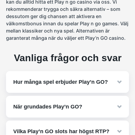
kan du alltid hitta ett Play n go casino via oss. Vi
rekommenderar trygga och säkra alternativ – som
dessutom ger dig chansen att aktivera en
välkomstbonus innan du spelar Play n go games. Välj
mellan klassiker och nya spel. Alternativen är
garanterat många när du väljer ett Play’n GO casino.
Vanliga frågor och svar
Hur många spel erbjuder Play’n GO?
För närvarande erbjuder spelutvecklaren ca
300 spel.
När grundades Play’n GO?
Företaget Play’n GO grundas redan 2005.
Vilka Play’n GO slots har högst RTP?