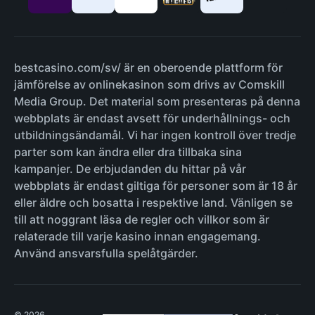
bestcasino.com/sv/ är en oberoende plattform för
jämförelse av onlinekasinon som drivs av Comskill
Media Group. Det material som presenteras på denna
webbplats är endast avsett för underhållnings- och
utbildningsändamål. Vi har ingen kontroll över tredje
parter som kan ändra eller dra tillbaka sina
kampanjer. De erbjudanden du hittar på vår
webbplats är endast giltiga för personer som är 18 år
eller äldre och bosatta i respektive land. Vänligen se
till att noggrant läsa de regler och villkor som är
relaterade till varje kasino innan engagemang.
Använd ansvarsfulla spelåtgärder.
© 2026