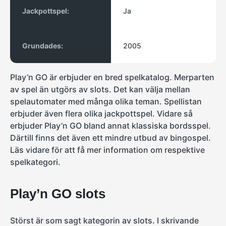
Jackpottspel:
Ja
Grundades:
2005
Play’n GO är erbjuder en bred spelkatalog. Merparten
av spel än utgörs av slots. Det kan välja mellan
spelautomater med många olika teman. Spellistan
erbjuder även flera olika jackpottspel. Vidare så
erbjuder Play’n GO bland annat klassiska bordsspel.
Därtill finns det även ett mindre utbud av bingospel.
Läs vidare för att få mer information om respektive
spelkategori.
Play’n GO slots
Störst är som sagt kategorin av slots. I skrivande