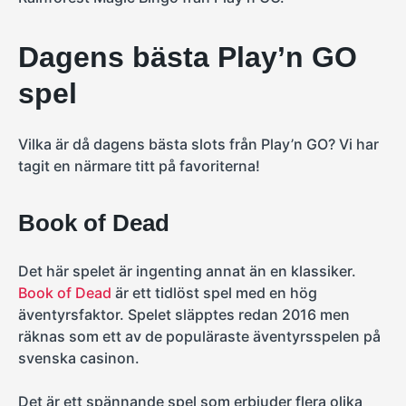
Dagens bästa Play’n GO
spel
Vilka är då dagens bästa slots från Play’n GO? Vi har
tagit en närmare titt på favoriterna!
Book of Dead
Det här spelet är ingenting annat än en klassiker.
Book of Dead
är ett tidlöst spel med en hög
äventyrsfaktor. Spelet släpptes redan 2016 men
räknas som ett av de populäraste äventyrsspelen på
svenska casinon.
Det är ett spännande spel som erbjuder flera olika