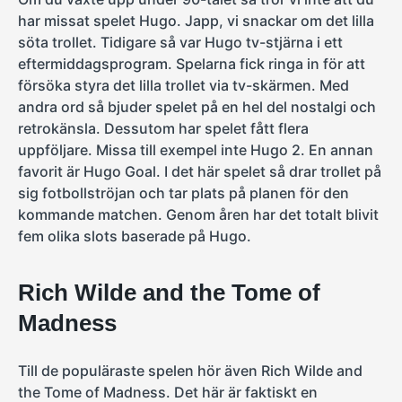
har missat spelet Hugo. Japp, vi snackar om det lilla
söta trollet. Tidigare så var Hugo tv-stjärna i ett
eftermiddagsprogram. Spelarna fick ringa in för att
försöka styra det lilla trollet via tv-skärmen. Med
andra ord så bjuder spelet på en hel del nostalgi och
retrokänsla. Dessutom har spelet fått flera
uppföljare. Missa till exempel inte Hugo 2. En annan
favorit är Hugo Goal. I det här spelet så drar trollet på
sig fotbollströjan och tar plats på planen för den
kommande matchen. Genom åren har det totalt blivit
fem olika slots baserade på Hugo.
Rich Wilde and the Tome of
Madness
Till de populäraste spelen hör även Rich Wilde and
the Tome of Madness. Det här är faktiskt en