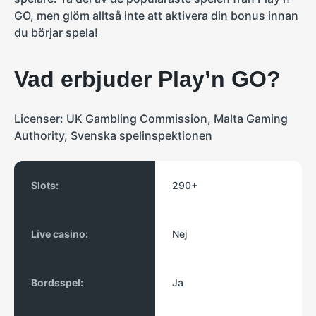
GO, men glöm alltså inte att aktivera din bonus innan
du börjar spela!
Vad erbjuder Play’n GO?
Licenser: UK Gambling Commission, Malta Gaming
Authority, Svenska spelinspektionen
Slots:
290+
Live casino:
Nej
Bordsspel:
Ja