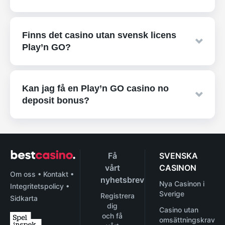
Alla information om RTP i Play and go spel
hittas via spelinformationen.
Finns det casino utan svensk licens
Play’n GO?
Speltillverkar erbjuds slots på reglerade
marknader.
Kan jag få en Play’n GO casino no
deposit bonus?
För närvarande erbjuds enbart
välkomstbonusar på svensklicensierade
casinon.
Få
SVENSKA
vårt
CASINON
Om oss
•
Kontakt
•
nyhetsbrev
Nya Casinon i
Integritetspolicy
•
Sverige
Registrera
Sidkarta
dig
Casino utan
och få
omsättningskrav