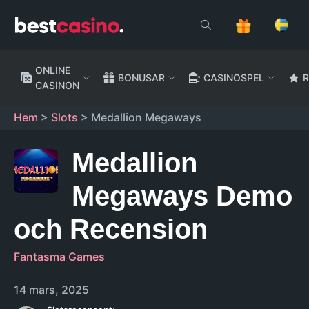
Gå
vidare
till
innehåll
ONLINE
BONUSAR
CASINOSPEL
R
CASINON
Hem
>
Slots
>
Medallion Megaways
ONLINE
Nya Casinon
Free spins
Medallion
500% Casino Bonus
SLOTS
Casinon Med Låg
Casinon Med BankID
Casinon välkomstbonus
BORDSSPEL
Swish
Zimpler
Megaways Demo
Casino Utan Bonus
Insättning
Slots
Casino med Snabba
No Sticky Bonus
Baccarat
och Recension
Casino Bonus Utan
Mobil Casino
Uttag
Insättning
Slots med
Paypal
Apple Pay
Bonuskoder
Blackjack
hög RTP
Fantasma Games
Live Casinon
Casino med Svensk
Casino Cashback
licens
200% Casino Bonus
Craps
Megaways
Nätcasino
14 mars, 2025
Trustly
Paysafecard
slots
Casino Med Störst
Poker