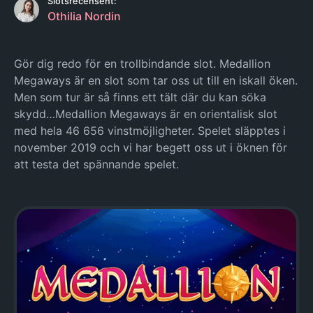
Slotsrecensent:
Vinstchans
Othilia Nordin
Progressiv
Roulette
Jackpot
Google Pay
Revolut
Gör dig redo för en trollbindande slot. Medallion
Köp Bonus
Megaways är en slot som tar oss ut till en iskall öken.
Mobilbetalning
Jeton
Men som tur är så finns ett tält där du kan söka
SPELTILLVERKARE
skydd…Medallion Megaways är en orientalisk slot
med hela 46 656 vinstmöjligheter. Spelet släpptes i
VISA MER
Neteller
november 2019 och vi har begett oss ut i öknen för
att testa det spännande spelet.
Yggdrasil
Pragmatic Play
Hacksaw