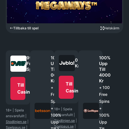
Evolution Gaming
Elk Studios
Tillbaka till spel
Helskärm
Relax Gaming
99
100%
100%
0
Free
Upp
Upp
Kr
Spins
Till 1
Till
Aristocrat
000
4000
Kr
Kr
Till
Till
+
50
+
100
Casino
Casino
Free
Free
IGT
Spins
Spins
+
+
18+
|
Spela
18+
|
Spela
100%
ansvarsfullt
|
100%
ansvarsfullt
|
Playtech
Stodlinjen.se
|
Stodlinjen.se
|
Upp
Upp
Spelpaus.se
|
Spelpaus.se
|
Till 1
Till