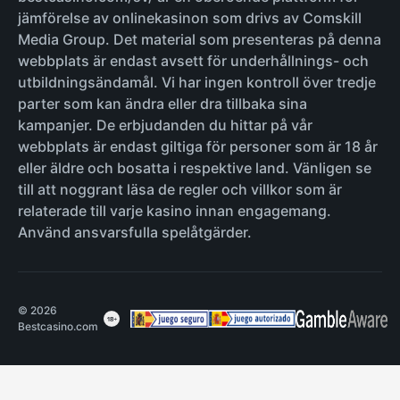
jämförelse av onlinekasinon som drivs av Comskill
Media Group. Det material som presenteras på denna
webbplats är endast avsett för underhållnings- och
utbildningsändamål. Vi har ingen kontroll över tredje
parter som kan ändra eller dra tillbaka sina
kampanjer. De erbjudanden du hittar på vår
webbplats är endast giltiga för personer som är 18 år
eller äldre och bosatta i respektive land. Vänligen se
till att noggrant läsa de regler och villkor som är
relaterade till varje kasino innan engagemang.
Använd ansvarsfulla spelåtgärder.
© 2026
Bestcasino.com