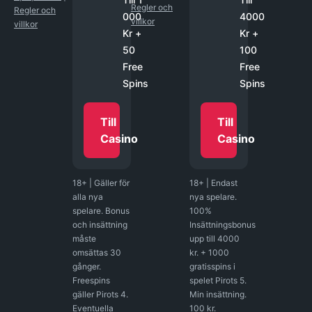
Regler och
Regler och
000
4000
villkor
villkor
Nolimit City
Kr
+
Kr
+
50
100
Free
Free
VISA MER
Spins
Spins
Till
Till
Casino
Casino
18+
|
Gäller för
18+
|
Endast
alla nya
nya spelare.
spelare. Bonus
100%
och insättning
Insättningsbonus
måste
upp till 4000
omsättas 30
kr. + 1000
gånger.
gratisspins i
Freespins
spelet Pirots 5.
gäller Pirots 4.
Min insättning.
Eventuella
100 kr.