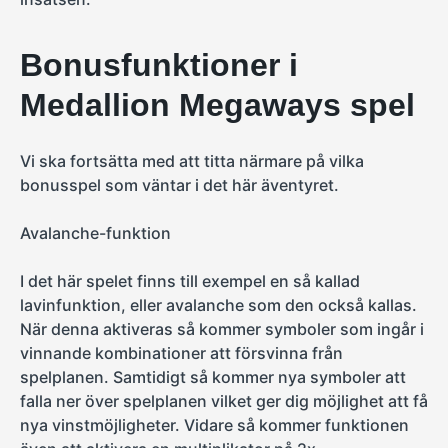
Bonusfunktioner i
Medallion Megaways spel
Vi ska fortsätta med att titta närmare på vilka
bonusspel som väntar i det här äventyret.
Avalanche-funktion
I det här spelet finns till exempel en så kallad
lavinfunktion, eller avalanche som den också kallas.
När denna aktiveras så kommer symboler som ingår i
vinnande kombinationer att försvinna från
spelplanen. Samtidigt så kommer nya symboler att
falla ner över spelplanen vilket ger dig möjlighet att få
nya vinstmöjligheter. Vidare så kommer funktionen