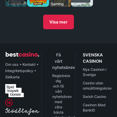
Gaming
Visa mer
Få
SVENSKA
vårt
CASINON
Om oss
•
Kontakt
•
nyhetsbrev
Nya Casinon i
Integritetspolicy
•
Sverige
Registrera
Sidkarta
dig
Casino utan
och få
omsättningskrav
vårt
nyhetsbrev
Swish Casino
med
Casinon Med
våra
BankID
bästa