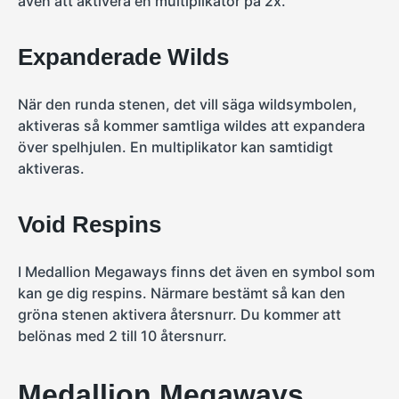
även att aktivera en multiplikator på 2x.
Expanderade Wilds
När den runda stenen, det vill säga wildsymbolen,
aktiveras så kommer samtliga wildes att expandera
över spelhjulen. En multiplikator kan samtidigt
aktiveras.
Void Respins
I Medallion Megaways finns det även en symbol som
kan ge dig respins. Närmare bestämt så kan den
gröna stenen aktivera återsnurr. Du kommer att
belönas med 2 till 10 återsnurr.
Medallion Megaways