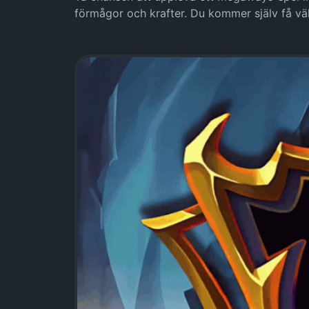
förmågor och krafter. Du kommer själv få välj
Köp Bonus
Roulet