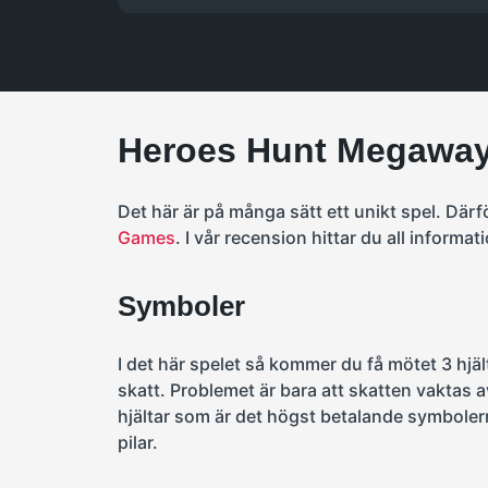
Heroes Hunt Megaway
Det här är på många sätt ett unikt spel. Därf
Games
. I vår recension hittar du all infor
Symboler
I det här spelet så kommer du få mötet 3 hjä
skatt. Problemet är bara att skatten vaktas a
hjältar som är det högst betalande symboler
pilar.