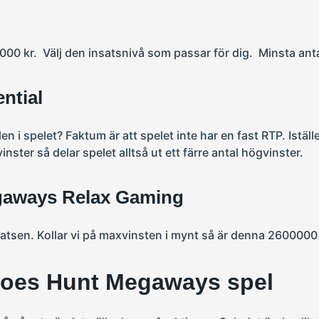
1000 kr. Välj den insatsnivå som passar för dig. Minsta antal
ential
len i spelet? Faktum är att spelet inte har en fast RTP. Istäl
inster så delar spelet alltså ut ett färre antal högvinster.
gaways Relax Gaming
satsen. Kollar vi på maxvinsten i mynt så är denna 2600000
roes Hunt Megaways spel