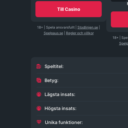
Till Casino
18+
|
Spela ansvarsfullt
|
Stodlinjen.se
|
Spelpaus.se
|
Regler och villkor
18+
|
Spel
Spelp
Speltitel:
Betyg:
Lägsta insats:
Högsta insats:
Unika funktioner: