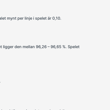
et mynt per linje i spelet är 0,10.
let ligger den mellan 96,26 – 96,65 %. Spelet
.