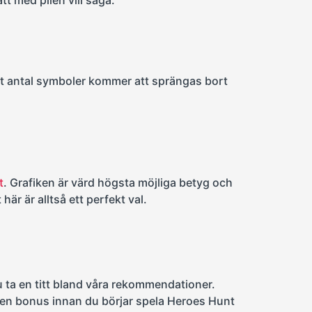
ett antal symboler kommer att sprängas bort
t
. Grafiken är värd högsta möjliga betyg och
här är alltså ett perfekt val.
 ta en titt bland våra rekommendationer.
 en bonus innan du börjar spela Heroes Hunt