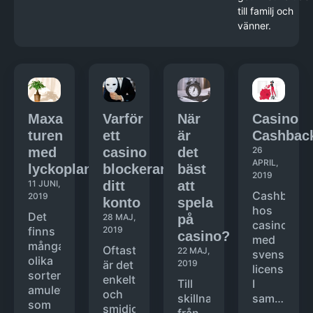
till familj och
Playtech
vänner.
Nolimit City
Maxa
Varför
När
Casino
VISA MER
turen
ett
är
Cashbac
med
casino
det
26
APRIL,
lyckoplantor
blockerar
bäst
2019
11 JUNI,
ditt
att
Cashback
2019
konto
spela
hos
Det
28 MAJ,
på
casinon
finns
2019
casino?
med
många
Oftast
22 MAJ,
svensk
olika
är det
2019
licens
sorters
enkelt
Till
I
amuletter
och
skillnad
samband
som
smidigt