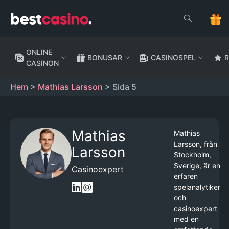
Gå
vidare
till
innehåll
ONLINE
BONUSAR
CASINOSPEL
R
CASINON
Hem
>
Mathias Larsson
>
Sida 5
SPELTILLVERKARE
Nya Casinon
Free spins
500% Casino Bonus
Casinon Med Låg Insättn
Mathias
Mathias
Casinon Med BankID
Casinon välkomstbonus
Swish
Zimpler
Larsson, från
Casino Utan Bonus
Larsson
Mobil Casino
Yggdrasil
Stockholm,
Casino med Snabba Uttag
No Sticky Bonus
Sverige, är en
Casino Bonus Utan Insätt
Casinoexpert
Live Casinon
Paypal
Apple Pay
erfaren
Casino med Svensk licens
Bonuskoder
spelanalytiker
Casino Cashback
Pragmatic Play
Nätcasino
och
Casino Med Störst
200% Casino Bonus
casinoexpert
Vinstchans
Trustly
Paysafecard
med en