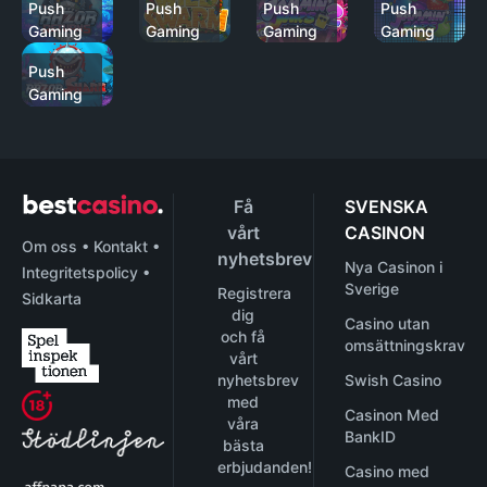
Push
Push
Push
Push
Gaming
Gaming
Gaming
Gaming
Push
Gaming
Få
SVENSKA
vårt
CASINON
Om oss
•
Kontakt
•
nyhetsbrev
Nya Casinon i
Integritetspolicy
•
Sverige
Registrera
Sidkarta
dig
Casino utan
och få
omsättningskrav
vårt
nyhetsbrev
Swish Casino
med
Casinon Med
våra
BankID
bästa
erbjudanden!
Casino med