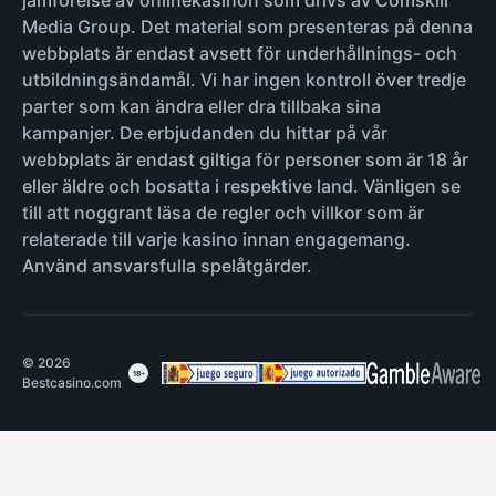
Media Group. Det material som presenteras på denna
webbplats är endast avsett för underhållnings- och
utbildningsändamål. Vi har ingen kontroll över tredje
parter som kan ändra eller dra tillbaka sina
kampanjer. De erbjudanden du hittar på vår
webbplats är endast giltiga för personer som är 18 år
eller äldre och bosatta i respektive land. Vänligen se
till att noggrant läsa de regler och villkor som är
relaterade till varje kasino innan engagemang.
Använd ansvarsfulla spelåtgärder.
© 2026
Bestcasino.com