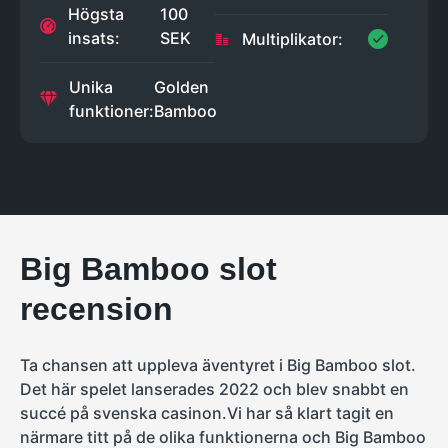
Högsta
100
insats:
SEK
Multiplikator:
Unika
Golden
funktioner:
Bamboo
Big Bamboo slot
recension
Ta chansen att uppleva äventyret i Big Bamboo slot.
Det här spelet lanserades 2022 och blev snabbt en
succé på svenska casinon.Vi har så klart tagit en
närmare titt på de olika funktionerna och Big Bamboo