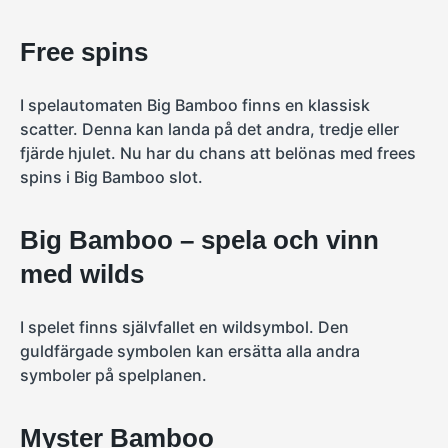
Free spins
I spelautomaten Big Bamboo finns en klassisk
scatter. Denna kan landa på det andra, tredje eller
fjärde hjulet. Nu har du chans att belönas med frees
spins i Big Bamboo slot.
Big Bamboo – spela och vinn
med wilds
I spelet finns självfallet en wildsymbol. Den
guldfärgade symbolen kan ersätta alla andra
symboler på spelplanen.
Myster Bamboo