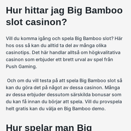
Hur hittar jag Big Bamboo
slot casinon?
Vill du komma igång och spela Big Bamboo slot? Här
hos oss så kan du alltid ta del av många olika
casinotips. Det här handlar alltså om högkvalitativa
casinon som erbjuder ett brett urval av spel från
Push Gaming.
Och om du vill testa på att spela Big Bamboo slot så
kan du göra det på något av dessa casinon. Många
av dessa erbjuder dessutom särskilda bonusar som
du kan få innan du börjar att spela. Vill du provspela
helt gratis kan du välja en Big Bamboo demo.
Hur spelar man Big