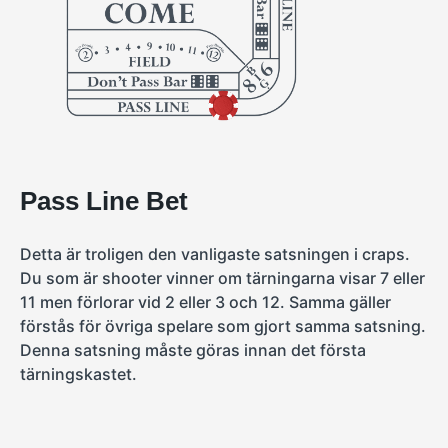
Pass Line Bet
Detta är troligen den vanligaste satsningen i craps.
Du som är shooter vinner om tärningarna visar 7 eller
11 men förlorar vid 2 eller 3 och 12. Samma gäller
förstås för övriga spelare som gjort samma satsning.
Denna satsning måste göras innan det första
tärningskastet.