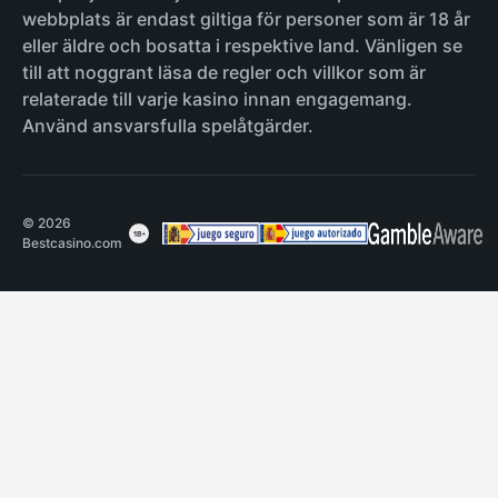
webbplats är endast giltiga för personer som är 18 år
eller äldre och bosatta i respektive land. Vänligen se
till att noggrant läsa de regler och villkor som är
relaterade till varje kasino innan engagemang.
Använd ansvarsfulla spelåtgärder.
© 2026
Bestcasino.com