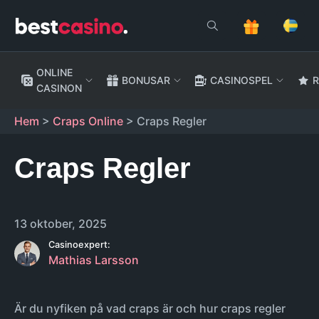
Gå
vidare
till
innehåll
ONLINE
BONUSAR
CASINOSPEL
R
CASINON
Hem
>
Craps Online
>
Craps Regler
ONLINE SLOTS
Nya Casinon
Free spins
Craps Regler
Casinon Med BankID
Casinon välkomstbonus
Slots
Swish
Zimpler
Casino med Snabba Uttag
No Sticky Bonus
Slots med hög RTP
13 oktober, 2025
Paypal
Apple Pay
Casinoexpert:
Casino med Svensk licens
Bonuskoder
Megaways slots
Mathias Larsson
Casino Med Störst Vinstchans
200% Casino Bonus
Progressiv Jackpot
Trustly
Paysafecard
Är du nyfiken på vad craps är och hur craps regler
Köp Bonus