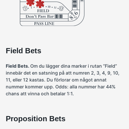
Field Bets
Field Bets.
Om du lägger dina marker i rutan ”Field”
innebär det en satsning på att numren 2, 3, 4, 9, 10,
11, eller 12 kastas. Du förlorar om något annat
nummer kommer upp. Odds: alla nummer har 44%
chans att vinna och betalar 1:1.
Proposition Bets