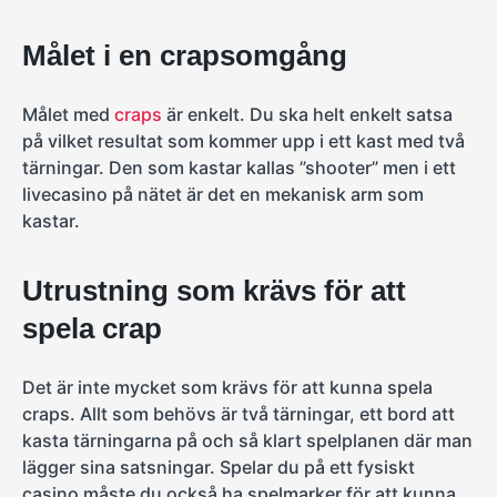
Målet i en crapsomgång
Hacksaw
Evolution Gaming
Målet med
craps
är enkelt. Du ska helt enkelt satsa
Elk Studios
Relax Gaming
på vilket resultat som kommer upp i ett kast med två
tärningar. Den som kastar kallas ”shooter” men i ett
livecasino på nätet är det en mekanisk arm som
kastar.
Aristocrat
IGT
Utrustning som krävs för att
Playtech
Nolimit City
spela crap
VISA MER
Det är inte mycket som krävs för att kunna spela
craps. Allt som behövs är två tärningar, ett bord att
kasta tärningarna på och så klart spelplanen där man
lägger sina satsningar. Spelar du på ett fysiskt
casino måste du också ha spelmarker för att kunna