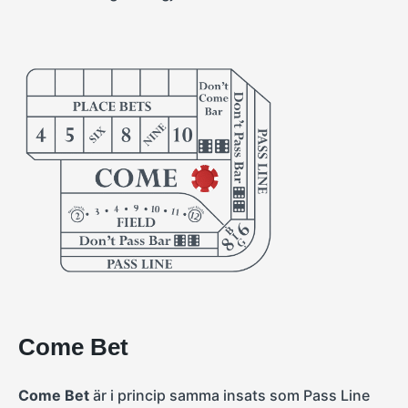
Come Bet
Come Bet
är i princip samma insats som Pass Line