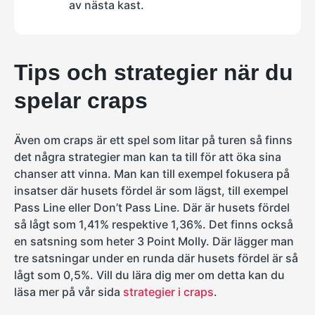
av nästa kast.
Tips och strategier när du
spelar craps
Även om craps är ett spel som litar på turen så finns
det några strategier man kan ta till för att öka sina
chanser att vinna. Man kan till exempel fokusera på
insatser där husets fördel är som lägst, till exempel
Pass Line eller Don’t Pass Line. Där är husets fördel
så lågt som 1,41% respektive 1,36%. Det finns också
en satsning som heter 3 Point Molly. Där lägger man
tre satsningar under en runda där husets fördel är så
lågt som 0,5%. Vill du lära dig mer om detta kan du
läsa mer på vår sida
strategier i craps
.