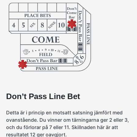
Don’t Pass Line Bet
Detta är i princip en motsatt satsning jämfört med
ovanstående. Du vinner om tärningarna ger 2 eller 3,
och du förlorar på 7 eller 11. Skillnaden här är att
resultatet 12 ger oavgjort.