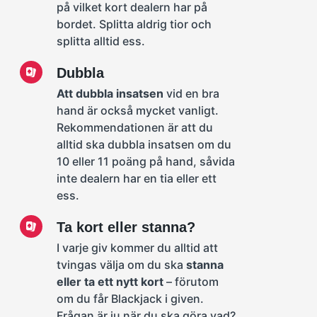
på vilket kort dealern har på
bordet. Splitta aldrig tior och
splitta alltid ess.
Dubbla
Att dubbla insatsen
vid en bra
hand är också mycket vanligt.
Rekommendationen är att du
alltid ska dubbla insatsen om du
10 eller 11 poäng på hand, såvida
inte dealern har en tia eller ett
ess.
Ta kort eller stanna?
I varje giv kommer du alltid att
tvingas välja om du ska
stanna
eller ta ett nytt kort
– förutom
om du får Blackjack i given.
Frågan är ju när du ska göra vad?