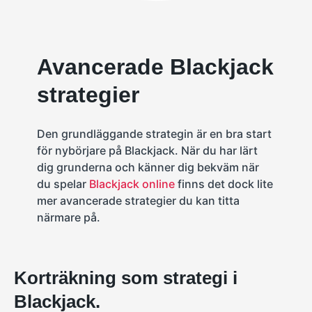
Avancerade Blackjack
strategier
Den grundläggande strategin är en bra start
för nybörjare på Blackjack. När du har lärt
dig grunderna och känner dig bekväm när
du spelar
Blackjack online
finns det dock lite
mer avancerade strategier du kan titta
närmare på.
Korträkning som strategi i
Blackjack.