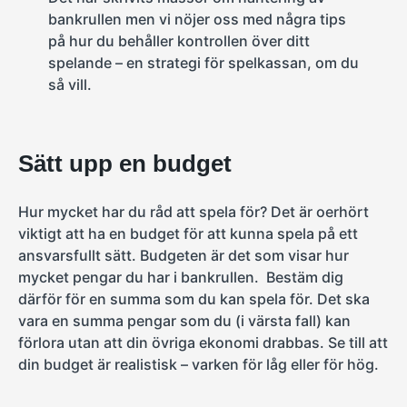
bankrullen men vi nöjer oss med några tips
på hur du behåller kontrollen över ditt
spelande – en strategi för spelkassan, om du
så vill.
Sätt upp en budget
Hur mycket har du råd att spela för? Det är oerhört
viktigt att ha en budget för att kunna spela på ett
ansvarsfullt sätt. Budgeten är det som visar hur
mycket pengar du har i bankrullen. Bestäm dig
därför för en summa som du kan spela för. Det ska
vara en summa pengar som du (i värsta fall) kan
förlora utan att din övriga ekonomi drabbas. Se till att
din budget är realistisk – varken för låg eller för hög.