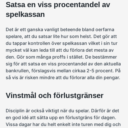
Satsa en viss procentandel av
spelkassan
Det är ett ganska vanligt beteende bland oerfarna
spelare, att du satsar lite hur som helst. Det gör att
du tappar kontrollen över spelkassan vilket i sin tur
mycket väl kan leda till att du förlora det mesta av
den. Gör som många proffs i stället. De bestämmer
sig för att satsa en viss procentandel av den aktuella
bankrullen, förslagsvis mellan cirkaa 2-5 procent. På
så vis är risken mindre att du förlorar alla din pengar.
Vinstmål och förlustgränser
Disciplin är också viktigt när du spelar. Därför är det
en god idé att sätta upp en förlustgräns för dagen.
Vissa dagar har du helt enkelt inte turen med dig och