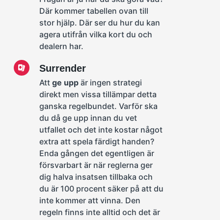
Där kommer tabellen ovan till
stor hjälp. Där ser du hur du kan
agera utifrån vilka kort du och
dealern har.
Surrender
Att
ge upp
är ingen strategi
direkt men vissa tillämpar detta
ganska regelbundet. Varför ska
du då ge upp innan du vet
utfallet och det inte kostar något
extra att spela färdigt handen?
Enda gången det egentligen är
försvarbart är när reglerna ger
dig halva insatsen tillbaka och
du är 100 procent säker på att du
inte kommer att vinna. Den
regeln finns inte alltid och det är