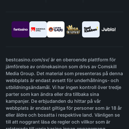
bestcasino.com/sv/ är en oberoende plattform för
jämförelse av onlinekasinon som drivs av Comskill
Media Group. Det material som presenteras på denna
webbplats är endast avsett för underhållnings- och
utbildningsändamål. Vi har ingen kontroll över tredje
parter som kan ändra eller dra tillbaka sina
kampanjer. De erbjudanden du hittar på vår
webbplats är endast giltiga för personer som är 18 år
eller äldre och bosatta i respektive land. Vänligen se
till att noggrant läsa de regler och villkor som är
relaterade till varje kasino innan engagemang.