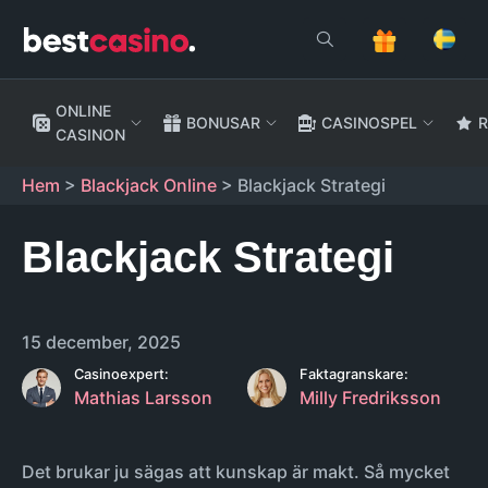
Gå
vidare
till
innehåll
ONLINE
BONUSAR
CASINOSPEL
R
CASINON
Hem
>
Blackjack Online
>
Blackjack Strategi
ONLINE SLOTS
Nya Casinon
Free spins
Blackjack Strategi
Casinon Med BankID
Casinon välkomstbonus
Slots
Swish
Zimpler
Casino med Snabba Uttag
No Sticky Bonus
Slots med hög RTP
15 december, 2025
Paypal
Apple Pay
Casinoexpert:
Faktagranskare:
Casino med Svensk licens
Bonuskoder
Megaways slots
Mathias Larsson
Milly Fredriksson
Casino Med Störst Vinstchans
200% Casino Bonus
Progressiv Jackpot
Trustly
Paysafecard
Det brukar ju sägas att kunskap är makt. Så mycket
Köp Bonus