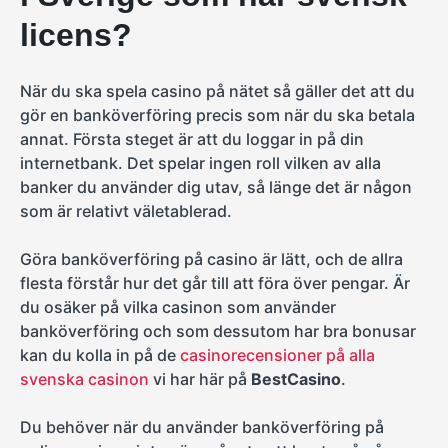
licens?
När du ska spela casino på nätet så gäller det att du
gör en banköverföring precis som när du ska betala
annat. Första steget är att du loggar in på din
internetbank. Det spelar ingen roll vilken av alla
banker du använder dig utav, så länge det är någon
som är relativt väletablerad.
Göra banköverföring på casino är lätt, och de allra
flesta förstår hur det går till att föra över pengar. Är
du osäker på vilka casinon som använder
banköverföring och som dessutom har bra bonusar
kan du kolla in på de
casinorecensioner på alla
svenska casinon
vi har här på
BestCasino
.
Du behöver när du använder banköverföring på