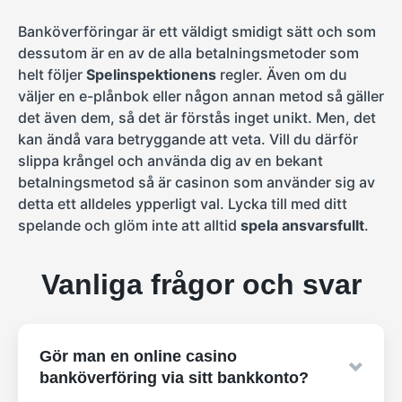
Banköverföringar är ett väldigt smidigt sätt och som
dessutom är en av de alla betalningsmetoder som
helt följer
Spelinspektionens
regler. Även om du
väljer en e-plånbok eller någon annan metod så gäller
det även dem, så det är förstås inget unikt. Men, det
kan ändå vara betryggande att veta. Vill du därför
slippa krångel och använda dig av en bekant
betalningsmetod så är casinon som använder sig av
detta ett alldeles ypperligt val. Lycka till med ditt
spelande och glöm inte att alltid
spela ansvarsfullt
.
Vanliga frågor och svar
Gör man en online casino
banköverföring via sitt bankkonto?