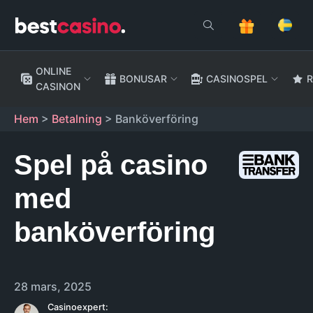
Gå
vidare
till
innehåll
ONLINE
BONUSAR
CASINOSPEL
R
CASINON
Hem
>
Betalning
>
Banköverföring
ONLINE
Nya Casinon
Free spins
Spel på casino
500% Casino Bonus
SLOTS
Casinon Med Låg
Casinon Med BankID
Casinon välkomstbonus
BORDSSPEL
Swish
Zimpler
med
Casino Utan Bonus
Insättning
Slots
Casino med Snabba
No Sticky Bonus
Baccarat
banköverföring
Casino Bonus Utan
Mobil Casino
Uttag
Insättning
Slots med
Paypal
Apple Pay
Bonuskoder
Blackjack
hög RTP
Live Casinon
Casino med Svensk
Casino Cashback
licens
200% Casino Bonus
Craps
28 mars, 2025
Megaways
Nätcasino
Trustly
Paysafecard
slots
Casino Med Störst
Casinoexpert:
Poker