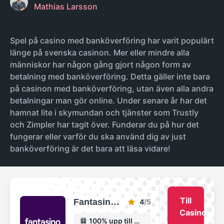
Vinstchans
Mathias Larsson
Progressiv
Roulette
Jackpot
Google Pay
Revolut
Spel på casino med banköverföring har varit populärt
Köp Bonus
länge på svenska casinon. Mer eller mindre alla
människor har någon gång gjort någon form av
Mobilbetalning
Jeton
SPELTILLVERKARE
betalning med banköverföring. Detta gäller inte bara
på casinon med banköverföring, utan även alla andra
VISA MER
betalningar man gör online. Under senare år har det
Neteller
hamnat lite i skymundan och tjänster som Trustly
Yggdrasil
och Zimpler har tagit över. Funderar du på hur det
fungerar eller varför du ska använd dig av just
banköverföring är det bara att läsa vidare!
Pragmatic Play
Hacksaw
Till
Fantasino Casino
4
/5
Casino
100% upp till 6 000 kr