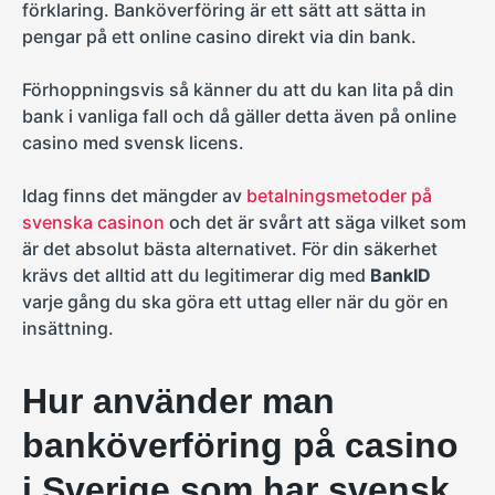
förklaring. Banköverföring är ett sätt att sätta in
pengar på ett online casino direkt via din bank.
Förhoppningsvis så känner du att du kan lita på din
bank i vanliga fall och då gäller detta även på online
casino med svensk licens.
Idag finns det mängder av
betalningsmetoder på
svenska casinon
och det är svårt att säga vilket som
är det absolut bästa alternativet. För din säkerhet
krävs det alltid att du legitimerar dig med
BankID
varje gång du ska göra ett uttag eller när du gör en
insättning.
Hur använder man
banköverföring på casino
i Sverige som har svensk