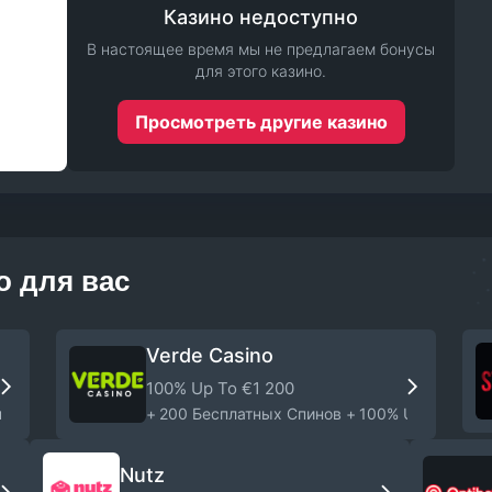
Казино недоступно
В настоящее время мы не предлагаем бонусы
для этого казино.
Просмотреть другие казино
о для вас
Verde Casino
100% Up To €1 200
пинов
+
€500 Или 5BTC
+
200 Бесплатных Спинов
+
180 Спинов
+
180 Бесплатных Спинов
+
100% Up To €1 2
Nutz