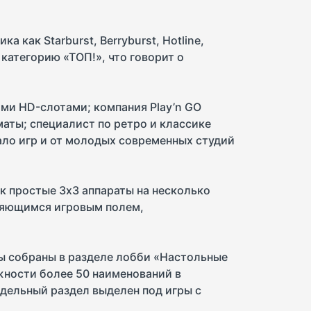
 как Starburst, Berryburst, Hotline,
 категорию «ТОП!», что говорит о
ими HD-слотами; компания Play’n GO
маты; специалист по ретро и классике
ало игр и от молодых современных студий
как простые 3х3 аппараты на несколько
иряющимся игровым полем,
ны собраны в разделе лобби «Настольные
жности более 50 наименований в
тдельный раздел выделен под игры с