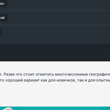
çao
кий
т. Разве что стоит отметить многочисленные географи
это хороший вариант как для новичков, так и для опытн