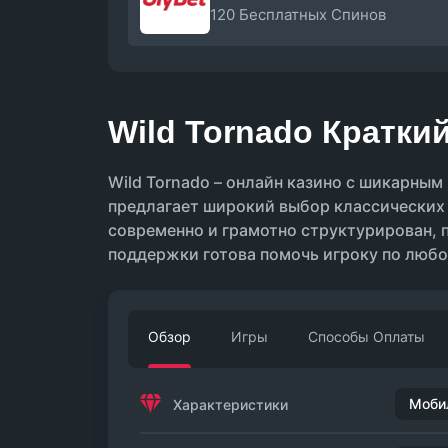
120 Бесплатных Спинов
Wild Tornado Кратки
Wild Tornado – онлайн казино с шикарны
предлагает широкий выбор классических
современно и грамотно структурирован, п
поддержки готова помочь игроку по любо
Обзор
Игры
Способы Оплаты
Моби
Характеристики