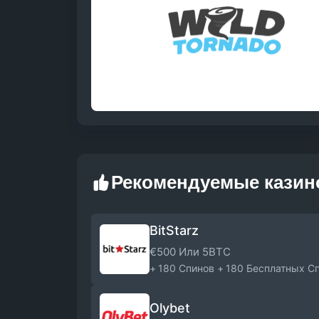
Рекомендуемые казин
BitStarz
€500 Или 5BTC
+
180 Спинов
+
180 Бесплатных С
Olybet