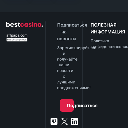
Подписаться
ПОЛЕЗНАЯ
на
ИНФОРМАЦИЯ
новости
Политика
конфиденциально
Зарегистрируйтесь
и
получайте
наши
новости
с
лучшими
предложениями!
Подписаться