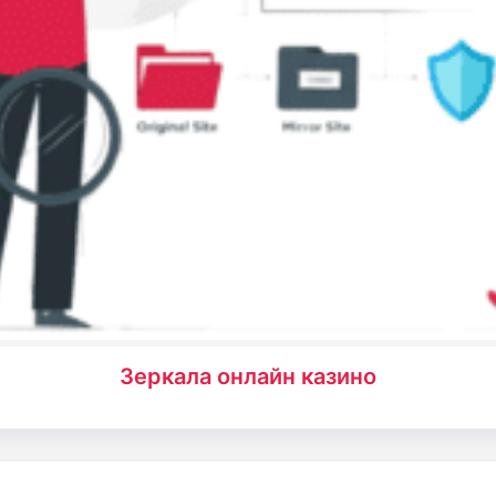
Зеркала онлайн казино