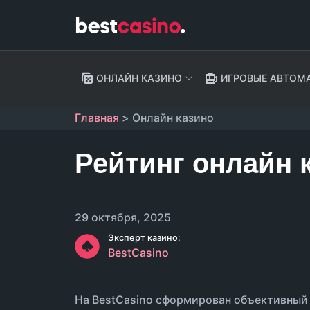
Перейти
к
содержанию
OНЛАЙН КАЗИНО
ИГРОВЫЕ АВТОМ
Главная
>
Oнлайн казино
Онлайн казино в Латвии
Покер
Бонусы за регистрацию
Рейтинг онлайн 
Онлайн казино в Эстонии
Баккара
Биткоин казино
Блэкджек
29 октября, 2025
Эксперт казино:
Онлайн казино без регистрации
Рулетка
BestCasino
Зеркала онлайн казино
На BestCasino сформирован объективный 