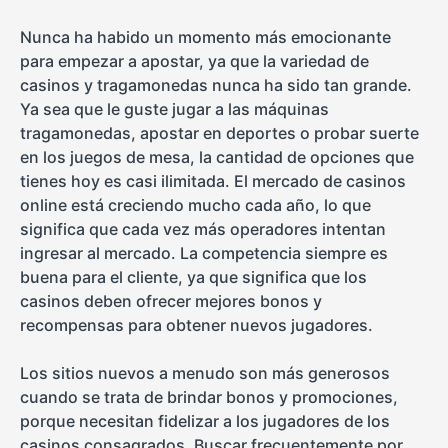
Nunca ha habido un momento más emocionante
para empezar a apostar, ya que la variedad de
casinos y tragamonedas nunca ha sido tan grande.
Ya sea que le guste jugar a las máquinas
tragamonedas, apostar en deportes o probar suerte
en los juegos de mesa, la cantidad de opciones que
tienes hoy es casi ilimitada. El mercado de casinos
online está creciendo mucho cada año, lo que
significa que cada vez más operadores intentan
ingresar al mercado. La competencia siempre es
buena para el cliente, ya que significa que los
casinos deben ofrecer mejores bonos y
recompensas para obtener nuevos jugadores.
Los sitios nuevos a menudo son más generosos
cuando se trata de brindar bonos y promociones,
porque necesitan fidelizar a los jugadores de los
casinos consagrados. Buscar frecuentemente por