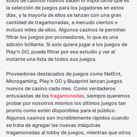
sitios de casinos nuevos saben lo importante que es
la selección de juegos para los jugadores en estos
días, y la mayoría de ellos se lanzan con una gran
cantidad de tragamonedas, a menudo cientos o
incluso miles de ellos. Algunos casinos te permiten
filtrar los juegos por proveedores, lo que es una
adición brillante. Si solo quiere jugar a los juegos de
Play’n GO, puede filtrar por ese estudio y ver al
instante una lista de todos sus juegos.
Proveedores destacados de juegos como NetEnt,
Microgaming, Play’n GO y Blueprint lanzan juegos
nuevos de casino cada mes. Como verdaderos
entusiastas de los
tragamonedas
, siempre queremos
probar por nosotros mismos los últimos juegos tan
pronto como estén disponibles para el público.
Algunos casinos son increíblemente rápidos cuando
se trata de agregar las nuevas máquinas
tragamonedas al lobby de juegos, mientras que otros