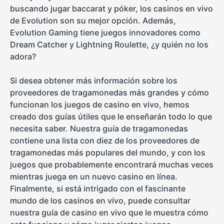
buscando jugar baccarat y póker, los casinos en vivo
de Evolution son su mejor opción. Además,
Evolution Gaming tiene juegos innovadores como
Dream Catcher y Lightning Roulette, ¿y quién no los
adora?
Si desea obtener más información sobre los
proveedores de tragamonedas más grandes y cómo
funcionan los juegos de casino en vivo, hemos
creado dos guías útiles que le enseñarán todo lo que
necesita saber. Nuestra guía de tragamonedas
contiene una lista con diez de los proveedores de
tragamonedas más populares del mundo, y con los
juegos que probablemente encontrará muchas veces
mientras juega en un nuevo casino en línea.
Finalmente, si está intrigado con el fascinante
mundo de los casinos en vivo, puede consultar
nuestra guía de casino en vivo que le muestra cómo