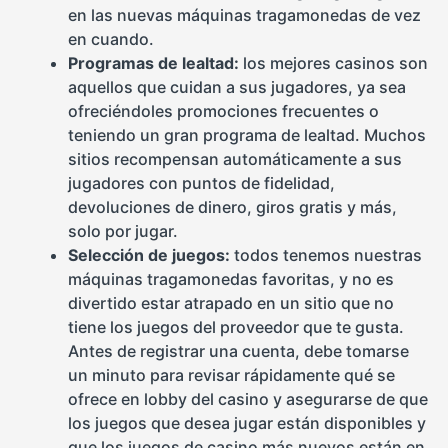
en las nuevas máquinas tragamonedas de vez
en cuando.
Programas de lealtad:
los mejores casinos son
aquellos que cuidan a sus jugadores, ya sea
ofreciéndoles promociones frecuentes o
teniendo un gran programa de lealtad. Muchos
sitios recompensan automáticamente a sus
jugadores con puntos de fidelidad,
devoluciones de dinero, giros gratis y más,
solo por jugar.
Selección de juegos:
todos tenemos nuestras
máquinas tragamonedas favoritas, y no es
divertido estar atrapado en un sitio que no
tiene los juegos del proveedor que te gusta.
Antes de registrar una cuenta, debe tomarse
un minuto para revisar rápidamente qué se
ofrece en lobby del casino y asegurarse de que
los juegos que desea jugar están disponibles y
que los juegos de casino más nuevos están en