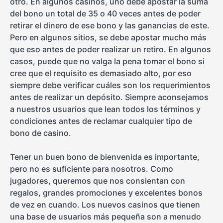
otro. En algunos casinos, uno debe apostar la suma
del bono un total de 35 o 40 veces antes de poder
retirar el dinero de ese bono y las ganancias de este.
Pero en algunos sitios, se debe apostar mucho más
que eso antes de poder realizar un retiro. En algunos
casos, puede que no valga la pena tomar el bono si
cree que el requisito es demasiado alto, por eso
siempre debe verificar cuáles son los requerimientos
antes de realizar un depósito. Siempre aconsejamos
a nuestros usuarios que lean todos los términos y
condiciones antes de reclamar cualquier tipo de
bono de casino.
Tener un buen bono de bienvenida es importante,
pero no es suficiente para nosotros. Como
jugadores, queremos que nos consientan con
regalos, grandes promociones y excelentes bonos
de vez en cuando. Los nuevos casinos que tienen
una base de usuarios más pequeña son a menudo