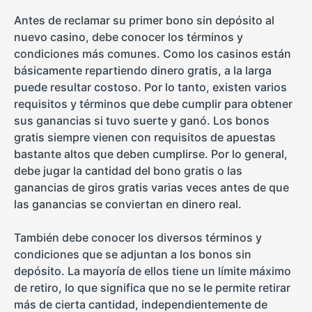
Antes de reclamar su primer bono sin depósito al
nuevo casino, debe conocer los términos y
condiciones más comunes. Como los casinos están
básicamente repartiendo dinero gratis, a la larga
puede resultar costoso. Por lo tanto, existen varios
requisitos y términos que debe cumplir para obtener
sus ganancias si tuvo suerte y ganó. Los bonos
gratis siempre vienen con requisitos de apuestas
bastante altos que deben cumplirse. Por lo general,
debe jugar la cantidad del bono gratis o las
ganancias de giros gratis varias veces antes de que
las ganancias se conviertan en dinero real.
También debe conocer los diversos términos y
condiciones que se adjuntan a los bonos sin
depósito. La mayoría de ellos tiene un límite máximo
de retiro, lo que significa que no se le permite retirar
más de cierta cantidad, independientemente de