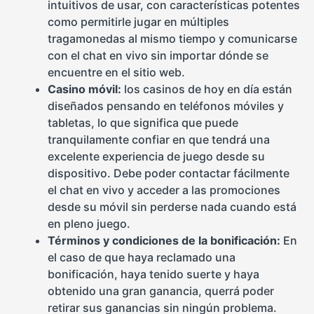
intuitivos de usar, con características potentes
como permitirle jugar en múltiples
tragamonedas al mismo tiempo y comunicarse
con el chat en vivo sin importar dónde se
encuentre en el sitio web.
Casino móvil:
los casinos de hoy en día están
diseñados pensando en teléfonos móviles y
tabletas, lo que significa que puede
tranquilamente confiar en que tendrá una
excelente experiencia de juego desde su
dispositivo. Debe poder contactar fácilmente
el chat en vivo y acceder a las promociones
desde su móvil sin perderse nada cuando está
en pleno juego.
Términos y condiciones de la bonificación:
En
el caso de que haya reclamado una
bonificación, haya tenido suerte y haya
obtenido una gran ganancia, querrá poder
retirar sus ganancias sin ningún problema.