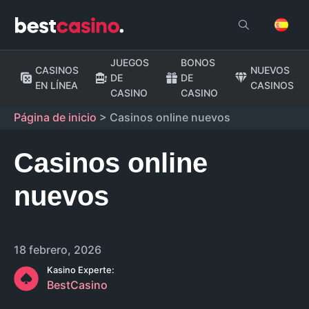
Ir
al
contenido
JUEGOS
BONOS
CASINOS
NUEVOS
DE
DE
EN LÍNEA
CASINOS
CASINO
CASINO
Página de inicio
>
Casinos online nuevos
Casinos online
nuevos
18 febrero, 2026
Kasino Experte:
BestCasino