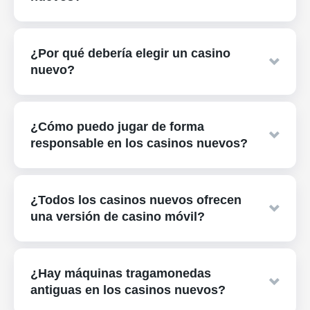
Quizás se pregunte si todos los casinos
nuevos son confiables. La respuesta corta es
¿Por qué debería elegir un casino
no. Dado que en el mundo de los casinos
nuevo?
online se mueve un gran flujo de dinero, y
siempre habrá algunos chicos malos que
Siempre es una gran idea elegir un casino
tratarán de echar mano de su efectivo ganado
online que sea conocido. Los casinos
¿Cómo puedo jugar de forma
con tanto esfuerzo. Asegúrese de leer los
establecidos son confiables y puedes sentirte
responsable en los casinos nuevos?
comentarios sobre los nuevos casinos antes
perfectamente seguro al unirte a ellos. Sin
de registrarse. De esa manera, podrá
embargo, hay algunas ventajas increíbles
Siempre debe tener en cuenta los riesgos de
encontrar los mejores casinos nuevos, incluso
cuando comienza a jugar en nuevos casinos.
jugar en línea. Claro, es muy divertido y la
entre los que se lanzaron recientemente. Sin
¿Todos los casinos nuevos ofrecen
Las nuevas marcas a menudo tienen
emoción que conlleva es difícil de superar.
embargo, la mayoría de los nuevos casinos
una versión de casino móvil?
necesidad de crecer rápido y quieren atraer
Asegúrese de jugar de manera responsable,
son de hecho confiables. Una forma de
nuevos jugadores a sus sitios web y casinos
incluso en los nuevos casinos del mercado.
verificar esto usted mismo es si el casino en
Como probablemente sepa, en la última
móviles de muchas maneras. Como jugador en
Esto funciona igual en las marcas más
línea que está viendo tiene una licencia de
decada han habido grandes avances en la
un nuevo casino, casi siempre puede esperar
¿Hay máquinas tragamonedas
antiguas. Cuando un nuevo casino está
algún ente regulador. Esto muestra que la
industria de las apuestas, también conocida
fantásticos bonos de bienvenida, giros gratis y
antiguas en los casinos nuevos?
supervisado por un regulador, esto significa
marca está siguiendo todas las reglas.
como el mercado de los casinos online. Es
otros beneficios, tales como un programa de
que deben cuidar a sus jugadores. En otras