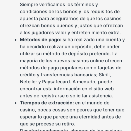
Siempre verificamos los términos y
condiciones de los bonos y los requisitos de
apuesta para asegurarnos de que los casinos
ofrezcan bonos buenos y justos que ofrezcan
a los jugadores valor y entretenimiento extra.
Métodos de pago:
si ha realizado una cuenta y
ha decidido realizar un depósito, debe poder
utilizar su método de depósito preferido. La
mayoría de los nuevos casinos online ofrecen
métodos de pago populares como tarjetas de
crédito y transferencias bancarias; Skrill,
Neteller y Paysafecard. A menudo, puede
encontrar esta información en el sitio web
antes de registrarse o solicitar asistencia.
Tiempos de extracción:
en el mundo del
casino, pocas cosas son peores que tener que
esperar lo que parece una eternidad antes de
que se procese su retiro.
Desafortunadamente, algunos de los casinos