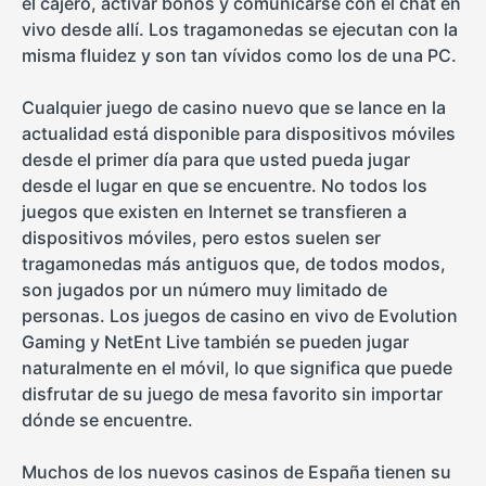
el cajero, activar bonos y comunicarse con el chat en
vivo desde allí. Los tragamonedas se ejecutan con la
misma fluidez y son tan vívidos como los de una PC.
Cualquier juego de casino nuevo que se lance en la
actualidad está disponible para dispositivos móviles
desde el primer día para que usted pueda jugar
desde el lugar en que se encuentre. No todos los
juegos que existen en Internet se transfieren a
dispositivos móviles, pero estos suelen ser
tragamonedas más antiguos que, de todos modos,
son jugados por un número muy limitado de
personas. Los juegos de casino en vivo de Evolution
Gaming y NetEnt Live también se pueden jugar
naturalmente en el móvil, lo que significa que puede
disfrutar de su juego de mesa favorito sin importar
dónde se encuentre.
Muchos de los nuevos casinos de España tienen su