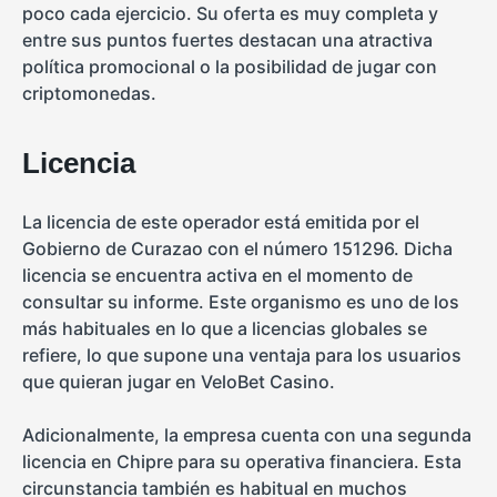
poco cada ejercicio. Su oferta es muy completa y
entre sus puntos fuertes destacan una atractiva
política promocional o la posibilidad de jugar con
criptomonedas.
Licencia
La licencia de este operador está emitida por el
Gobierno de Curazao con el número 151296. Dicha
licencia se encuentra activa en el momento de
consultar su informe. Este organismo es uno de los
más habituales en lo que a licencias globales se
refiere, lo que supone una ventaja para los usuarios
que quieran jugar en VeloBet Casino.
Adicionalmente, la empresa cuenta con una segunda
licencia en Chipre para su operativa financiera. Esta
circunstancia también es habitual en muchos