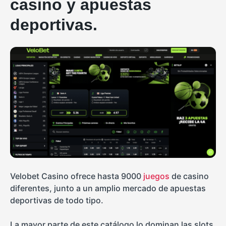
casino y apuestas
deportivas.
Velobet Casino ofrece hasta 9000
juegos
de casino
diferentes, junto a un amplio mercado de apuestas
deportivas de todo tipo.
La mayor parte de este catálogo lo dominan las slots