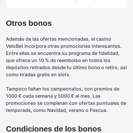
Otros bonos
Además de las ofertas mencionadas, el casino
VeloBet incorpora otras promociones interesantes.
Entre ellas se encuentra su programa de fidelidad,
que ofrece un 10 % de reembolso en todos los
depósitos retirados desde tu último bono o retiro, así
como tiradas gratis en slots.
Tampoco faltan los campeonatos, con premios de
1000 € cada semana y 5000 € al mes. Las
promociones se completan con ofertas puntuales de
temporada, como Navidad, verano o Pascua.
Condiciones de los bonos