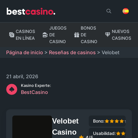
Ir
al
contenido
JUEGOS
BONOS
CASINOS
NUEVOS
DE
DE
EN LÍNEA
CASINOS
CASINO
CASINO
Página de inicio
>
Reseñas de casinos
>
Velobet
21 abril, 2026
Kasino Experte:
BestCasino
Velobet
Bono:
Casino
Usabilidad:
4
/5