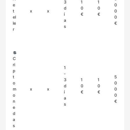
3
1
1
e
0
d
0
0
t
x
x
0
í
€
€
el
0
a
le
€
s
r
💲
C
ri
1
p
-
t
5
3
1
1
o
0
d
0
0
m
x
x
0
í
€
€
o
0
a
n
€
s
e
d
a
s