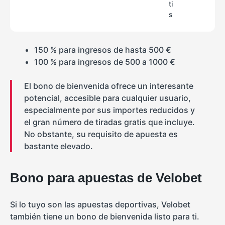
ti
s
150 % para ingresos de hasta 500 €
100 % para ingresos de 500 a 1000 €
El bono de bienvenida ofrece un interesante
potencial, accesible para cualquier usuario,
especialmente por sus importes reducidos y
el gran número de tiradas gratis que incluye.
No obstante, su requisito de apuesta es
bastante elevado.
Bono para apuestas de Velobet
Si lo tuyo son las apuestas deportivas, Velobet
también tiene un bono de bienvenida listo para ti.