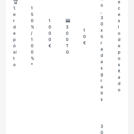
🏆
e
o
1.
1
c
,
e
5
e
3
r
0
1
🎰
s
0
d
%
0
3
l
1
x
e
/
0
0
o
0
ti
p
1
0
0
d
€
r
ó
0
€
T
e
a
si
0
G
p
d
t
%
o
a
o
*
s
s
it
g
a
r
d
a
o
ti
s
3
0