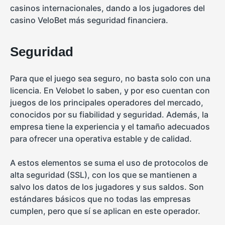
casinos internacionales, dando a los jugadores del
casino VeloBet más seguridad financiera.
Seguridad
Para que el juego sea seguro, no basta solo con una
licencia. En Velobet lo saben, y por eso cuentan con
juegos de los principales operadores del mercado,
conocidos por su fiabilidad y seguridad. Además, la
empresa tiene la experiencia y el tamaño adecuados
para ofrecer una operativa estable y de calidad.
A estos elementos se suma el uso de protocolos de
alta seguridad (SSL), con los que se mantienen a
salvo los datos de los jugadores y sus saldos. Son
estándares básicos que no todas las empresas
cumplen, pero que sí se aplican en este operador.