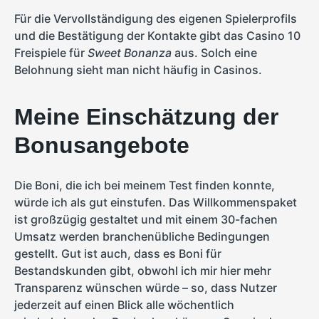
Für die Vervollständigung des eigenen Spielerprofils
und die Bestätigung der Kontakte gibt das Casino 10
Freispiele für
Sweet Bonanza
aus. Solch eine
Belohnung sieht man nicht häufig in Casinos.
Meine Einschätzung der
Bonusangebote
Die Boni, die ich bei meinem Test finden konnte,
würde ich als gut einstufen. Das Willkommenspaket
ist großzügig gestaltet und mit einem 30-fachen
Umsatz werden branchenübliche Bedingungen
gestellt. Gut ist auch, dass es Boni für
Bestandskunden gibt, obwohl ich mir hier mehr
Transparenz wünschen würde – so, dass Nutzer
jederzeit auf einen Blick alle wöchentlich