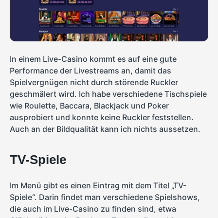
In einem Live-Casino kommt es auf eine gute
Performance der Livestreams an, damit das
Spielvergnügen nicht durch störende Ruckler
geschmälert wird. Ich habe verschiedene Tischspiele
wie Roulette, Baccara, Blackjack und Poker
ausprobiert und konnte keine Ruckler feststellen.
Auch an der Bildqualität kann ich nichts aussetzen.
TV-Spiele
Im Menü gibt es einen Eintrag mit dem Titel „TV-
Spiele“. Darin findet man verschiedene Spielshows,
die auch im Live-Casino zu finden sind, etwa