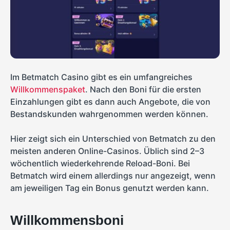
Im Betmatch Casino gibt es ein umfangreiches
Willkommenspaket
. Nach den Boni für die ersten
Einzahlungen gibt es dann auch Angebote, die von
Bestandskunden wahrgenommen werden können.
Hier zeigt sich ein Unterschied von Betmatch zu den
meisten anderen Online-Casinos. Üblich sind 2–3
wöchentlich wiederkehrende Reload-Boni. Bei
Betmatch wird einem allerdings nur angezeigt, wenn
am jeweiligen Tag ein Bonus genutzt werden kann.
Willkommensboni