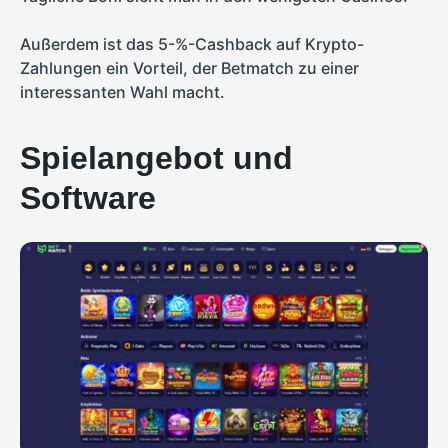
Außerdem ist das 5-%-Cashback auf Krypto-
Zahlungen ein Vorteil, der Betmatch zu einer
interessanten Wahl macht.
Spielangebot und
Software