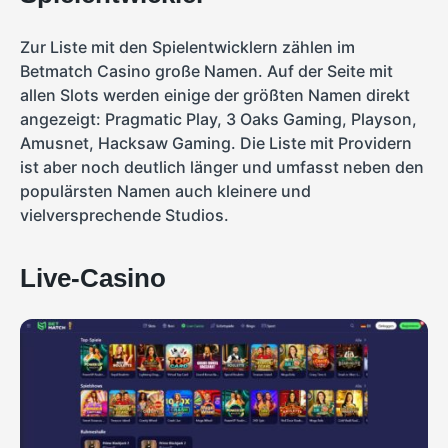
Zur Liste mit den Spielentwicklern zählen im
Betmatch Casino große Namen. Auf der Seite mit
allen Slots werden einige der größten Namen direkt
angezeigt: Pragmatic Play, 3 Oaks Gaming, Playson,
Amusnet, Hacksaw Gaming. Die Liste mit Providern
ist aber noch deutlich länger und umfasst neben den
populärsten Namen auch kleinere und
vielversprechende Studios.
Live-Casino