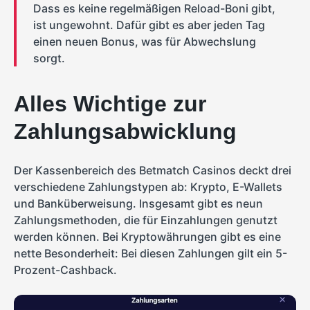
Dass es keine regelmäßigen Reload-Boni gibt,
ist ungewohnt. Dafür gibt es aber jeden Tag
einen neuen Bonus, was für Abwechslung
sorgt.
Alles Wichtige zur
Zahlungsabwicklung
Der Kassenbereich des Betmatch Casinos deckt drei
verschiedene Zahlungstypen ab: Krypto, E-Wallets
und Banküberweisung. Insgesamt gibt es neun
Zahlungsmethoden, die für Einzahlungen genutzt
werden können. Bei Kryptowährungen gibt es eine
nette Besonderheit: Bei diesen Zahlungen gilt ein 5-
Prozent-Cashback.