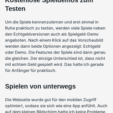
Kostenlose Spieldemos zum
Testen
Um die Spiele kennenzulernen und erst einmal in
Ruhe praktisch zu testen, werden viele Spiele neben
den Echtgeldversionen auch als Spielgeld-Demo
angeboten. Nach einem Klick auf das Vorschaubild
werden dann beide Optionen angezeigt: Echtgeld
oder Demo. Die Features der Spiele sind dann genau
die gleichen. Der einzige Unterschied ist, dass nicht
mit echtem Geld gespielt wird. Das halte ich gerade
für Anfänger für praktisch.
Spielen von unterwegs
Die Webseite wurde gut für den mobilen Zugriff
optimiert, sodass sie sich wie eine App anfühlt. Auch
auf dem kleinen Bildschirm hatte ich keine Probleme,