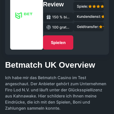
Review
Spiele:
Kundendienst:
150 % bis zu 1500 €
Geldtransfer:
100 gratis spins
Spielen
Betmatch UK Overview
Ich habe mir das Betmatch Casino im Test
angeschaut. Der Anbieter gehört zum Unternehmen
Firo Lod N.V. und läuft unter der Glücksspiellizenz
aus Kahnawake. Hier schildere ich Ihnen meine
Eindrücke, die ich mit den Spielen, Boni und
Zahlungen sammeln konnte.