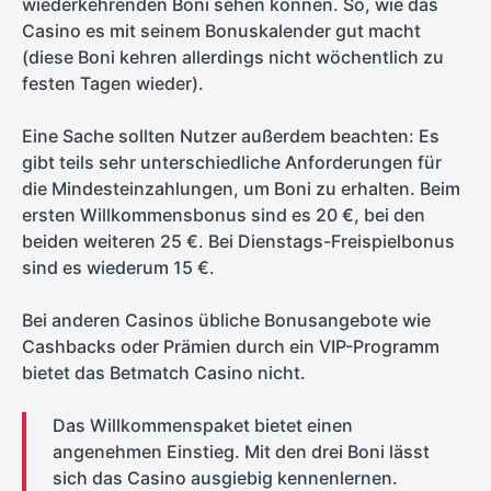
wiederkehrenden Boni sehen können. So, wie das
Casino es mit seinem Bonuskalender gut macht
(diese Boni kehren allerdings nicht wöchentlich zu
festen Tagen wieder).
Eine Sache sollten Nutzer außerdem beachten: Es
gibt teils sehr unterschiedliche Anforderungen für
die Mindesteinzahlungen, um Boni zu erhalten. Beim
ersten Willkommensbonus sind es 20 €, bei den
beiden weiteren 25 €. Bei Dienstags-Freispielbonus
sind es wiederum 15 €.
Bei anderen Casinos übliche Bonusangebote wie
Cashbacks oder Prämien durch ein VIP-Programm
bietet das Betmatch Casino nicht.
Das Willkommenspaket bietet einen
angenehmen Einstieg. Mit den drei Boni lässt
sich das Casino ausgiebig kennenlernen.