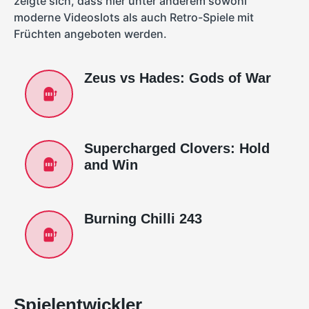
zeigte sich, dass hier unter anderem sowohl
moderne Videoslots als auch Retro-Spiele mit
Früchten angeboten werden.
Zeus vs Hades: Gods of War
Supercharged Clovers: Hold
and Win
Burning Chilli 243
Spielentwickler