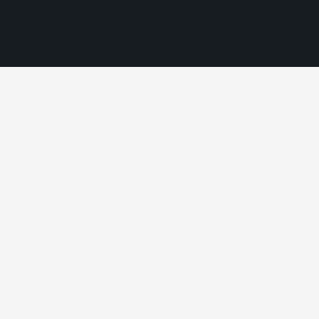
×
Get our newsletter