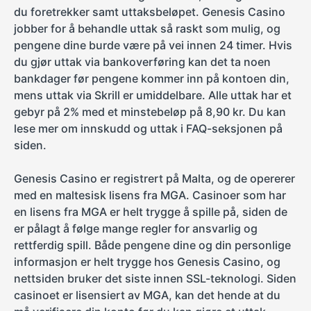
du foretrekker samt uttaksbeløpet. Genesis Casino
jobber for å behandle uttak så raskt som mulig, og
pengene dine burde være på vei innen 24 timer. Hvis
du gjør uttak via bankoverføring kan det ta noen
bankdager før pengene kommer inn på kontoen din,
mens uttak via Skrill er umiddelbare. Alle uttak har et
gebyr på 2% med et minstebeløp på 8,90 kr. Du kan
lese mer om innskudd og uttak i FAQ-seksjonen på
siden.
Genesis Casino er registrert på Malta, og de opererer
med en maltesisk lisens fra MGA. Casinoer som har
en lisens fra MGA er helt trygge å spille på, siden de
er pålagt å følge mange regler for ansvarlig og
rettferdig spill. Både pengene dine og din personlige
informasjon er helt trygge hos Genesis Casino, og
nettsiden bruker det siste innen SSL-teknologi. Siden
casinoet er lisensiert av MGA, kan det hende at du