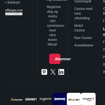
Casinospill
S
•
Sidekart
Registrer
Casino med
C
deg og
rask
B
motta
utbetaling
vårt
F
nyhetsbrev
Mobil
med
Casino
n
våre
Nye Casino
beste
F
tilbud!
Anmeldelser
C
P
Abonner
D
W