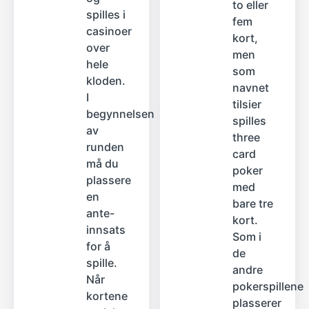
to eller
spilles i
fem
casinoer
kort,
over
men
hele
som
kloden.
navnet
I
tilsier
begynnelsen
spilles
av
three
runden
card
må du
poker
plassere
med
en
bare tre
ante-
kort.
innsats
Som i
for å
de
spille.
andre
Når
pokerspillene
kortene
plasserer