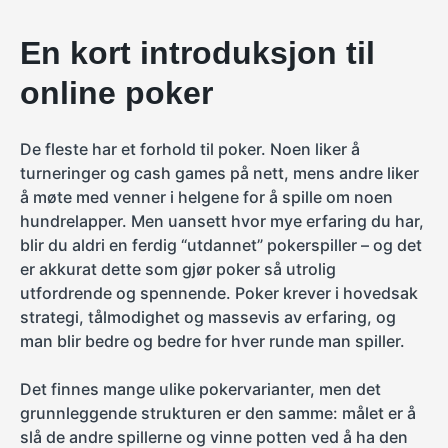
En kort introduksjon til
online poker
De fleste har et forhold til poker. Noen liker å
turneringer og cash games på nett, mens andre liker
å møte med venner i helgene for å spille om noen
hundrelapper. Men uansett hvor mye erfaring du har,
blir du aldri en ferdig “utdannet” pokerspiller – og det
er akkurat dette som gjør poker så utrolig
utfordrende og spennende. Poker krever i hovedsak
strategi, tålmodighet og massevis av erfaring, og
man blir bedre og bedre for hver runde man spiller.
Det finnes mange ulike pokervarianter, men det
grunnleggende strukturen er den samme: målet er å
slå de andre spillerne og vinne potten ved å ha den