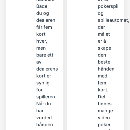
Både
pokerspill
du og
og
dealeren
spilleautomat,
får fem
der
kort
målet
hver,
er å
men
skape
bare ett
den
av
beste
dealerens
hånden
kort er
med
synlig
fem
for
kort.
spilleren.
Det
Når du
finnes
har
mange
vurdert
video
hånden
poker