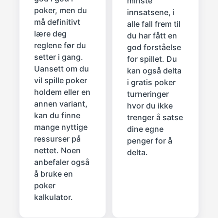
minste
poker, men du
innsatsene, i
må definitivt
alle fall frem til
lære deg
du har fått en
reglene før du
god forståelse
setter i gang.
for spillet. Du
Uansett om du
kan også delta
vil spille poker
i gratis poker
holdem eller en
turneringer
annen variant,
hvor du ikke
kan du finne
trenger å satse
mange nyttige
dine egne
ressurser på
penger for å
nettet. Noen
delta.
anbefaler også
å bruke en
poker
kalkulator.