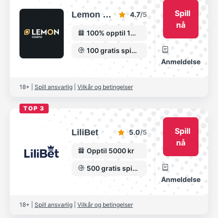
Spill
Lemon Casino
4.7
/5
nå
100% opptil 10 000 kr
100 gratis spinn
Anmeldelse
18+
|
Spill ansvarlig
|
Vilkår og betingelser
TOP 3
Spill
LiliBet
5.0
/5
nå
Opptil 5000 kr
500 gratis spinn
Anmeldelse
18+
|
Spill ansvarlig
|
Vilkår og betingelser