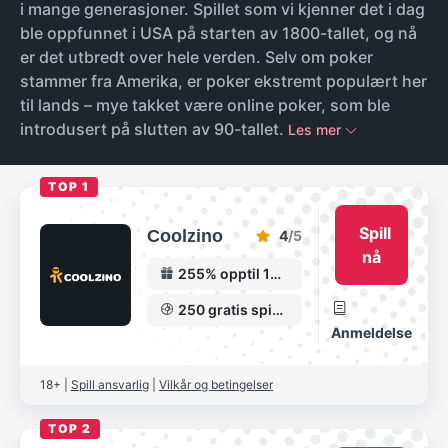
i mange generasjoner. Spillet som vi kjenner det i dag
ble oppfunnet i USA på starten av 1800-tallet, og nå
er det utbredt over hele verden. Selv om poker
stammer fra Amerika, er poker ekstremt populært her
til lands – mye takket være online poker, som ble
introdusert på slutten av 90-tallet.
Les mer
TOP 1
Spill
Coolzino
4
/5
nå
255% opptil 15 000 kr
250 gratis spinn
Anmeldelse
18+
|
Spill ansvarlig
|
Vilkår og betingelser
TOP 2