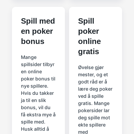
Spill med
Spill
en poker
poker
bonus
online
gratis
Mange
spillsider tilbyr
Øvelse gjør
en online
mester, og et
poker bonus til
godt råd er å
nye spillere.
lære deg poker
Hvis du takker
ved å spille
ja til en slik
gratis. Mange
bonus, vil du
pokersider lar
få ekstra mye å
deg spille mot
spille med.
ekte spillere
Husk alltid å
med