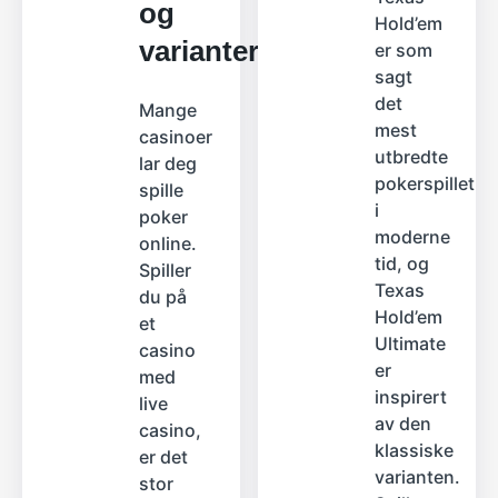
og
Hold’em
varianter
er som
sagt
det
Mange
mest
casinoer
utbredte
lar deg
pokerspillet
spille
i
poker
moderne
online.
tid, og
Spiller
Texas
du på
Hold’em
et
Ultimate
casino
er
med
inspirert
live
av den
casino,
klassiske
er det
varianten.
stor