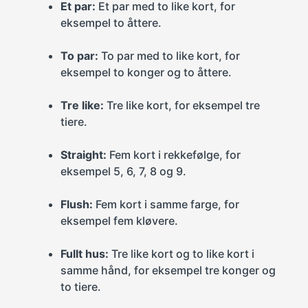
Et par:
Et par med to like kort, for
eksempel to åttere.
To par:
To par med to like kort, for
eksempel to konger og to åttere.
Tre like:
Tre like kort, for eksempel tre
tiere.
Straight:
Fem kort i rekkefølge, for
eksempel 5, 6, 7, 8 og 9.
Flush:
Fem kort i samme farge, for
eksempel fem kløvere.
Fullt hus:
Tre like kort og to like kort i
samme hånd, for eksempel tre konger og
to tiere.