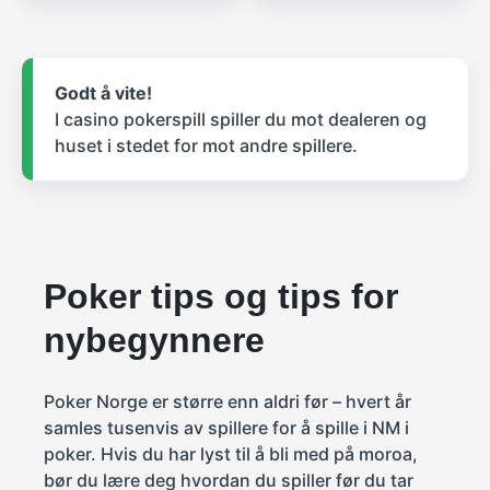
Godt å vite!
I casino pokerspill spiller du mot dealeren og
huset i stedet for mot andre spillere.
Poker tips
og tips for
nybegynnere
Poker Norge er større enn aldri før – hvert år
samles tusenvis av spillere for å spille i NM i
poker. Hvis du har lyst til å bli med på moroa,
bør du lære deg hvordan du spiller før du tar