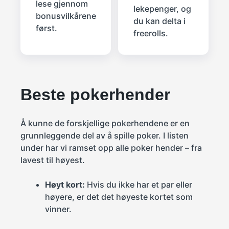
lese gjennom
lekepenger, og
bonusvilkårene
du kan delta i
først.
freerolls.
Beste
pokerhender
Å kunne de forskjellige pokerhendene er en
grunnleggende del av å spille poker. I listen
under har vi ramset opp alle poker hender – fra
lavest til høyest.
Høyt kort:
Hvis du ikke har et par eller
høyere, er det det høyeste kortet som
vinner.