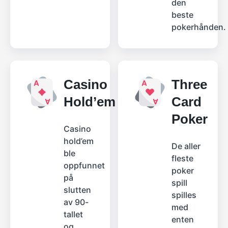
den
beste
pokerhånden.
Casino
Three
Hold’em
Card
Poker
Casino
hold’em
De aller
ble
fleste
oppfunnet
poker
på
spill
slutten
spilles
av 90-
med
tallet
enten
og