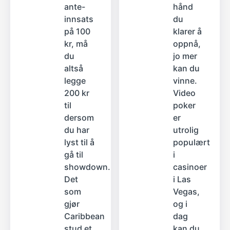
ante-
hånd
innsats
du
på 100
klarer å
kr, må
oppnå,
du
jo mer
altså
kan du
legge
vinne.
200 kr
Video
til
poker
dersom
er
du har
utrolig
lyst til å
populært
gå til
i
showdown.
casinoer
Det
i Las
som
Vegas,
gjør
og i
Caribbean
dag
stud et
kan du